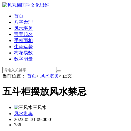
首页
八字命理
风水堪舆
宝宝起名
手相面相
生肖运势
梅花易数
数字能量
当前位置：
首页
>
风水堪舆
> 正文
五斗柜摆放风水禁忌
三风水
风水堪舆
2023-05-31 09:00:01
786