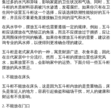
集过多的水汽和异味，影响家庭的卫生状况和气场。同时，五
斗柜的木质材料容易被污水渗透，发霉腐烂。如果你只有在卫
生间中设置五斗柜这一个选择，应该选择防潮性能较好的五斗
柜，并且应尽量避免直接接触卫生间的湿气和水汽。
在风水学中，摆放五斗柜也需要遵循一定的规律。例如，五斗
柜应该摆放在气势较正的角落，而且不应摆放过于拥挤，应让
其周围保持空间的畅通。如果你有摆放五斗柜的需要，建议咨
询专业的风水师，以便得到更准确合理的建议。
五斗柜是老式家具中的一种，寓意财源广进、衣食丰盈，因此
在古代家居中十分流行。然而，五斗柜的摆放位置也讲究风
水，如果放置不当，会影响家中的运势。下面介绍一些五斗柜
摆放的风水禁忌。
1. 不能放在床头
五斗柜不能放在床头，这是因为五斗柜内放的是贵重物品，床
头是靠近人的地方，容易引起偷盗和磁场干扰，对人的健康和
财运有不良影响。
2. 不能放在门口