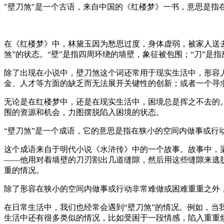
"壁刀煞"是一个古语，来自中国的《红楼梦》一书，意思是
在《红楼梦》中，林黛玉因为愁思过度，身体虚弱，被家人送
煞”的状态。“壁”是指四周环绕的墙壁，象征被包围；“刀”是
除了出现在小说中，壁刀煞这个词还常用于现实生活中，形容
金、人才等方面的缺乏而无法展开关键性的创新；或者一个寻
无论是在红楼梦中，还是在现实生活中，困境总是挥之不去的
围的资源和机会，力图摆脱陷入困境的状态。
“壁刀煞”是一个成语，它的意思是指在狭小的空间内做事或行
这个成语来自于明代小说《水浒传》中的一个故事。故事中，
——他用对着墙壁的刀刃割出几道缝隙，然后用这些缝隙来逃
重的情况。
除了形容在狭小的空间内做事或行动非常难做或困难重重之外，
在日常生活中，我们也经常会遇到“壁刀煞”的情况。例如，当
生活中还有很多类似的情况，比如受困于一段情感，陷入重重烦