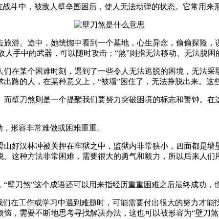
指在战斗中，被敌人壁垒围困后，使人无法动弹的状态。它常用来
去旅游。途中，她恍惚中看到一个墓地，心生异念，偷偷探险，
指敌人手中的武器，可以随时攻击；“煞”则指无法移动、无法脱困
人们在某个困难时刻，遇到了一些令人无法逃脱的困境，无法采
求出路的人，在某种意义上，“被墙”困住了，无法挣脱出来。这
。而壁刀煞则是一个提醒我们要努力突破困境的标志和警钟。在
动，形容非常难做或困难重重。
梁山好汉林冲被关押在牢狱之中，监狱内非常狭小，四面都是墙
脱。这种方法非常困难，需要很大的勇气和毅力，所以后来人们用
“壁刀煞”这个成语还可以用来指经历重重困难之后最终成功，也
我们在工作或学习中遇到难题时，可能需要付出很大的努力才能找
恼，需要不断地思考寻找解决办法，这也可以被形容为“壁刀煞