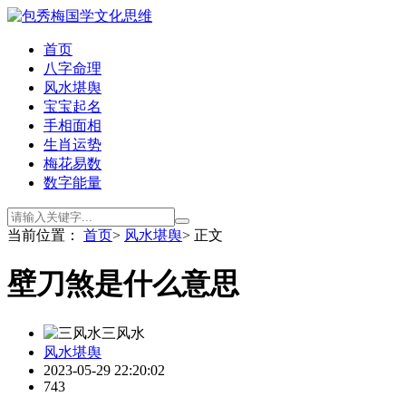
首页
八字命理
风水堪舆
宝宝起名
手相面相
生肖运势
梅花易数
数字能量
当前位置：
首页
>
风水堪舆
> 正文
壁刀煞是什么意思
三风水
风水堪舆
2023-05-29 22:20:02
743