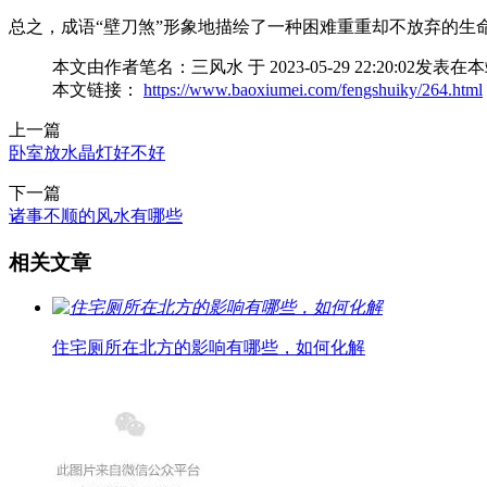
总之，成语“壁刀煞”形象地描绘了一种困难重重却不放弃的生
本文由作者笔名：三风水 于 2023-05-29 22:20
本文链接：
https://www.baoxiumei.com/fengshuiky/264.html
上一篇
卧室放水晶灯好不好
下一篇
诸事不顺的风水有哪些
相关文章
住宅厕所在北方的影响有哪些，如何化解