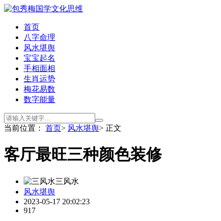
首页
八字命理
风水堪舆
宝宝起名
手相面相
生肖运势
梅花易数
数字能量
当前位置：
首页
>
风水堪舆
> 正文
客厅最旺三种颜色装修
三风水
风水堪舆
2023-05-17 20:02:23
917