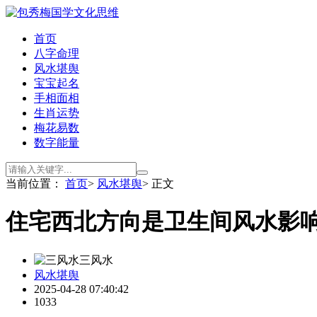
首页
八字命理
风水堪舆
宝宝起名
手相面相
生肖运势
梅花易数
数字能量
当前位置：
首页
>
风水堪舆
> 正文
住宅西北方向是卫生间风水影
三风水
风水堪舆
2025-04-28 07:40:42
1033