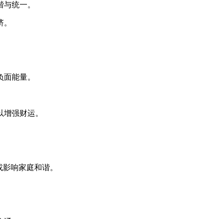
谐与统一。
挤。
负面能量。
以增强财运。
或影响家庭和谐。