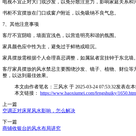
电视不宜正对大门或沙发，以免分散注意力，影响家庭关系和
书柜不宜摆放在门口或窗户附近，以免吸纳不良气息。
7、其他注意事项
客厅不宜阴暗，墙面宜浅色，以营造明亮和谐的氛围。
家具颜色应中性为主，避免过于鲜艳或暗沉。
家具摆放需根据个人命理喜忌调整，如属鼠者宜挂钟于东北墙
客厅家具摆放的风水禁忌主要围绕沙发、镜子、植物、财位等
整，以达到最佳效果。
本文由作者笔名：三风水 于 2025-03-24 07:53
本文链接：
https://www.baoxiumei.com/fengshuiky/1650.htm
上一篇
空调正对床尾风水影响，怎么解决
下一篇
商铺收银台的风水布局讲究