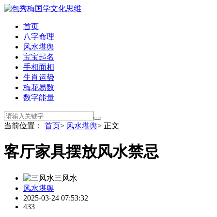
首页
八字命理
风水堪舆
宝宝起名
手相面相
生肖运势
梅花易数
数字能量
当前位置：
首页
>
风水堪舆
> 正文
客厅家具摆放风水禁忌
三风水
风水堪舆
2025-03-24 07:53:32
433