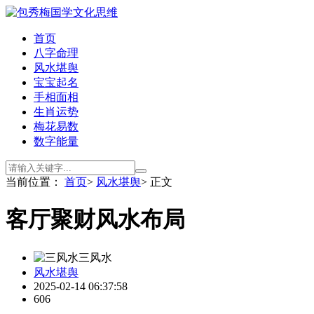
首页
八字命理
风水堪舆
宝宝起名
手相面相
生肖运势
梅花易数
数字能量
当前位置：
首页
>
风水堪舆
> 正文
客厅聚财风水布局
三风水
风水堪舆
2025-02-14 06:37:58
606