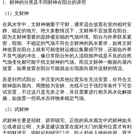
1、财神的分类及不同财神在阳台的讲究
（1）文财神
在风水学中，文财神侧重于守财，通常适合放置在室内相对安
静、稳定的地方。绝大多数情况下，文财神不宜放置在阳台。
因为文财神需要的是静谧安稳的气场环境。阳台与外界联系紧
密，喧闹、不稳定的气场不符合文财神的风水要求，如将文财
神放置在阳台上就有可能使财运难以集聚或守持，还面临外界
不良气场的冲击，像日常阳台外的人流喧闹声或是不良的自然
气场变化都可能干扰文财神的气场。而且文财神一般面向屋内
放置，如果放置在阳台可能就会出现面向屋外送财的情况。
若是封闭式阳台，并且室内其他位置实在无法安置，在符合文
财神面向屋内、周围较为安静、光线不过于强烈等条件下可尝
试安置，不过这只是无奈之举，并且需要进行相关风水化解措
施，如放置一些风水吉祥物来稳定气场。
（2）武财神
武财神主要是招财、辟邪镇宅。正统的风水观念中武财神如关
公或者赵公明，大多是建议放置在面对大门的屋外位置才有利
于招财进宝，同时起到镇守门户，防止邪佞入侵的作用。置于