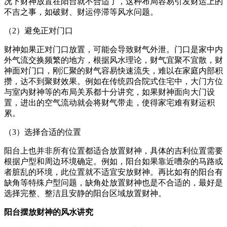
况下财神放置在阳台就不合适了，这种布局容易引发财运上的
不吉之事，如破财、财运停滞等风水问题。
（2）避免正对门口
财神如果正对门口放置，可能会导致财气外泄。门口是家中内
外气流交换频繁的地方，根据风水理论，财气宜聚不宜散，财
神面对门口，刚汇聚的财气容易快速流失，难以在家庭内部积
攒，达不到聚财效果。例如在传统四合院式住宅中，大门方位
与室内财神等的布局关系都十分讲究，如果财神面向大门设
置，进出的空气流动就会将财气带走，使得家宅难有财运积
累。
（3）选择合适的位置
阳台上也并非所有位置都适合放置财神，具体的吉利位置需要
根据户型和周边环境确定。例如，阳台如果靠近嘈杂的马路或
者脏乱的环境，此位置就不适宜安放财神。再比如有的阳台有
缺角等特殊户型问题，缺角处放置财神也是不合适的，最好是
选择完整、整洁且安静的阳台区域放置财神。
阳台摆放财神的风水讲究