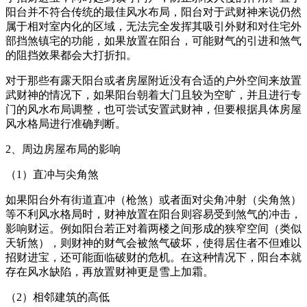
阳台并不符合传统的最佳风水布局，阳台对于武财神来说仍然
属于相对室内化的区域，无法完全发挥其吸引外财和对住宅外
部挡煞镇宅的功能，如果放置在阳台，可能财气的引进和煞气
的阻挡效果都会大打折扣。
对于那些有露天阳台或者房屋附近没有合适的户外空间来放置
武财神的情况下，如果阳台朝着大门且较为空旷，并且进行专
门的风水布局调整，也可尝试安置武财神，但要根据具体房屋
风水格局进行准确判断。
2、周边房屋布局的影响
（1）直冲与尖角煞
如果阳台外有街道直冲（枪煞）或者面对尖角冲射（尖角煞）
等不利风水格局时，财神放置在阳台则容易受到煞气的冲击，
影响财运。例如阳台若正对着两楼之间形成的狭窄空间（类似
天斩煞），则财神的财气会被煞气破坏，使得居住者不但难以
招财进宝，还可能面临破财的危机。在这种情况下，阳台本就
存在风水缺陷，再放置财神更是雪上加霜。
（2）相邻建筑的高低