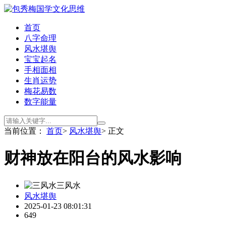
首页
八字命理
风水堪舆
宝宝起名
手相面相
生肖运势
梅花易数
数字能量
当前位置：
首页
>
风水堪舆
> 正文
财神放在阳台的风水影响
三风水
风水堪舆
2025-01-23 08:01:31
649