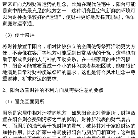
带来正向光明财富运势的理念。比如在现代住宅中，阳台可能
是家中阳光最充足的地方之一，这种明亮且空气新鲜的环境可
以为财神提供较好的“运道”，使财神更好地发挥其职能，保佑
家庭财运亨通。
（3）便于祭拜
将财神放置于阳台，相对比较独立的空间使得祭拜活动更为方
便，不会像在客厅等地方可能受到日常活动的干扰，这样也有
助于形成良好的人与神的互动关系。在一些家庭的生活习惯
中，阳台可能被布置成一个小的休闲或者祭祀区域，能够很好
地满足日常对财神虔诚祭拜的需求，这也是符合风水理念中尊
重财神、祈求财运的要求。
2、阳台放置财神的不利方面及需要注意的要点
（1）避免直面厕所
厕所是家居中相对污秽的地方，如果阳台正对着厕所，财神放
置在阳台则会受到污秽之气的影响。财神所代表的财气属吉
气，而厕所的浊气会干扰财神的灵气，破坏其对于家庭财运的
加持作用。比如若家中格局使得阳台与厕所门相直对，这种情