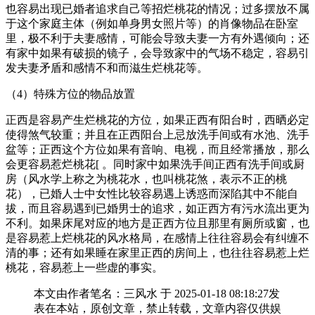
也容易出现已婚者追求自己等招烂桃花的情况；过多摆放不属
于这个家庭主体（例如单身男女照片等）的肖像物品在卧室
里，极不利于夫妻感情，可能会导致夫妻一方有外遇倾向；还
有家中如果有破损的镜子，会导致家中的气场不稳定，容易引
发夫妻矛盾和感情不和而滋生烂桃花等。
（4）特殊方位的物品放置
正西是容易产生烂桃花的方位，如果正西有阳台时，西晒必定
使得煞气较重；并且在正西阳台上忌放洗手间或有水池、洗手
盆等；正西这个方位如果有音响、电视，而且经常播放，那么
会更容易惹烂桃花[ 。同时家中如果洗手间正西有洗手间或厨
房（风水学上称之为桃花水，也叫桃花煞，表示不正的桃
花），已婚人士中女性比较容易遇上诱惑而深陷其中不能自
拔，而且容易遇到已婚男士的追求，如正西方有污水流出更为
不利。如果床尾对应的地方是正西方位且那里有厕所或窗，也
是容易惹上烂桃花的风水格局，在感情上往往容易会有纠缠不
清的事；还有如果睡在家里正西的房间上，也往往容易惹上烂
桃花，容易惹上一些虚的事实。
本文由作者笔名：三风水 于 2025-01-18 08:18:27发
表在本站，原创文章，禁止转载，文章内容仅供娱