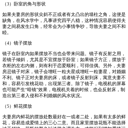
（3）卧室的角与形状
如果夫妻房的形状尖斜不正或者有太凸出的墙柱之角，这便是
缺角，在风水学中，凡事讲究四平八稳，这种情况容易使得夫
妻之间易发生口角，经常会为小事情争吵，导致夫妻之间不和
睦。
（4）镜子摆放
镜子在卧室内如果摆放不当也会带来问题。镜子有反射之用，
若镜子倾斜，尤其是不宜摆放于卧室；如果镜子方正，摆放于
衣柜的左右内侧，则有利于恋爱顺利，可得佳偶。另外，夫妻
房忌镜子对床，镜子会增旺一粒夫星或增旺一粒妻星，对婚姻
不利。镜子正对夫妻房的床，或者镜子反射到床，寓意夫妻不
和，容易引发桃花劫，出现第三者。除了镜子，电视机的屏幕
也可能产生“暗镜”效果，电视机关着的时候，也会反射床，制
造出第三者入侵和不利婚姻的风水状况。
（5）鲜花摆放
夫妻房内鲜花的摆放处数最好在一或者二处，如果有太多的鲜
花，容易造成爱情上的三心二意。而且家里摆放花瓶不能选择