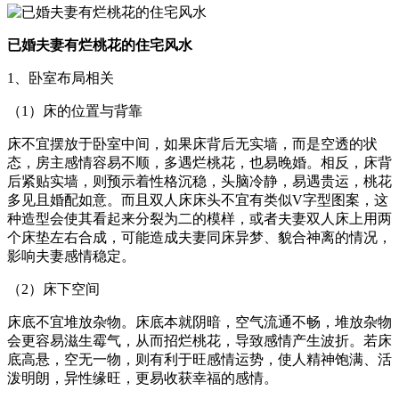
已婚夫妻有烂桃花的住宅风水
1、卧室布局相关
（1）床的位置与背靠
床不宜摆放于卧室中间，如果床背后无实墙，而是空透的状
态，房主感情容易不顺，多遇烂桃花，也易晚婚。相反，床背
后紧贴实墙，则预示着性格沉稳，头脑冷静，易遇贵运，桃花
多见且婚配如意。而且双人床床头不宜有类似V字型图案，这
种造型会使其看起来分裂为二的模样，或者夫妻双人床上用两
个床垫左右合成，可能造成夫妻同床异梦、貌合神离的情况，
影响夫妻感情稳定。
（2）床下空间
床底不宜堆放杂物。床底本就阴暗，空气流通不畅，堆放杂物
会更容易滋生霉气，从而招烂桃花，导致感情产生波折。若床
底高悬，空无一物，则有利于旺感情运势，使人精神饱满、活
泼明朗，异性缘旺，更易收获幸福的感情。