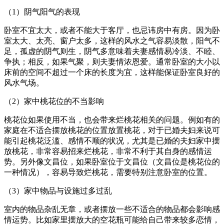
（1）阴气阳气的表现
卧室不宜太大，或者不能大于客厅，也忌讳房中有房。因为卧
室太大、太亮、窗户太多，这样的风水之气容易淡散，阳气不
足，孤虚的阴气则生，阴气多意味着夫妻感情易冷淡、不睦、
争执；相反，如果气聚，则夫妻情浓恩爱。通常卧室的大小以
床前的空间不超过一个床的长度为宜，这样能保证卧室良好的
风水气场。
（2）家中桃花位的不当影响
桃花位如果使用不当，也会带来烂桃花相关的问题。例如有的
家庭在不适合摆放桃花的位置放置桃花，对于已婚夫妇来说可
能引起桃花泛滥、感情不顺的状况，尤其是已婚的夫妇家中摆
放桃花，非常容易招来烂桃花，非常不利于其自身的感情运
势。另外像文昌位，如果卧室位于文昌位（文昌位是桃花位的
一种情况），容易导致烂桃花，需要特别注意卧室的位置。
（3）家中物品与设施过多过乱
室内的物品杂乱无章，或者摆放一些不适合的物品都会影响感
情运势。比如家里摆放大的空花瓶可能给自己带来较多恋情，