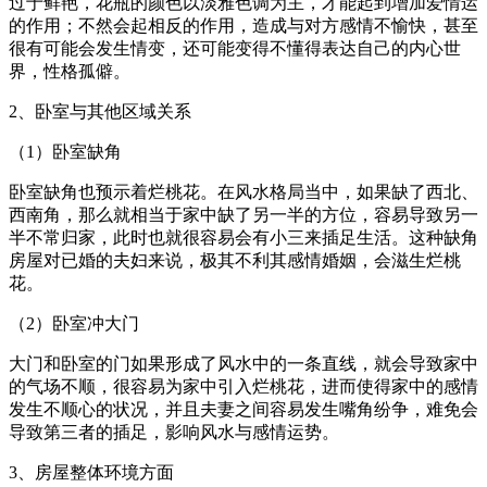
过于鲜艳，花瓶的颜色以淡雅色调为主，才能起到增加爱情运
的作用；不然会起相反的作用，造成与对方感情不愉快，甚至
很有可能会发生情变，还可能变得不懂得表达自己的内心世
界，性格孤僻。
2、卧室与其他区域关系
（1）卧室缺角
卧室缺角也预示着烂桃花。在风水格局当中，如果缺了西北、
西南角，那么就相当于家中缺了另一半的方位，容易导致另一
半不常归家，此时也就很容易会有小三来插足生活。这种缺角
房屋对已婚的夫妇来说，极其不利其感情婚姻，会滋生烂桃
花。
（2）卧室冲大门
大门和卧室的门如果形成了风水中的一条直线，就会导致家中
的气场不顺，很容易为家中引入烂桃花，进而使得家中的感情
发生不顺心的状况，并且夫妻之间容易发生嘴角纷争，难免会
导致第三者的插足，影响风水与感情运势。
3、房屋整体环境方面