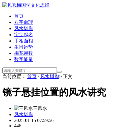
首页
八字命理
风水堪舆
宝宝起名
手相面相
生肖运势
梅花易数
数字能量
当前位置：
首页
>
风水堪舆
> 正文
镜子悬挂位置的风水讲究
三风水
风水堪舆
2025-01-15 07:59:56
446