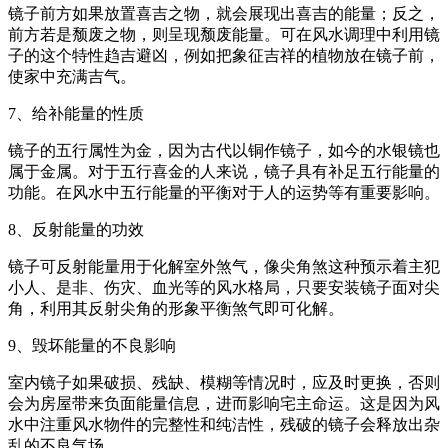
镜子前方如果放置喜吉之物，就会展现出喜吉的能量；反之，
前方若是颓废之物，则呈现颓废能量。可在风水调理中利用镜
子的这个特性趋吉避凶，例如把象征吉祥的植物放在镜子前，
使家中充满吉气。
7、给补能量的性质
镜子的五行属性为金，因为古代以铜作镜子，如今的水银镜也
属于金属。对于五行喜金的人来说，镜子具有补足五行能量的
功能。在风水中五行能量的平衡对于人的运势等有重要影响。
8、反射能量的功效
镜子可反射能量用于化解室外煞气，像尖角煞这种预示着主犯
小人、是非、伤灾、血光等的风水格局，只要安装镜子面对尖
角，利用其反射尖角的形象平衡煞气即可化解。
9、毁坏能量的不良影响
室内镜子如果破损、残缺、模糊等情况时，应及时更换，否则
会为房屋带来负面能量信息，进而影响宅主命运。这是因为风
水中注重风水物件的完整性和纯洁性，残破的镜子会释放出杂
乱的不良气场。