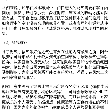
举例来说，如果在风水布局中，门口进入的财气需要在客厅内
回旋、停留，经过像沙发（象征财库）等区域的吸纳才能对财
运有益。而阳台改造成客厅后打破了这种原本的聚气格局，比
如客厅中间空旷没有合理的家具布置，或者客厅的打通方式使
得门与窗（原阳台窗户）形成通透格局，就难以实现财气的聚
集。
（2）福气难存
除了财气，福气等好运之气也需要在住宅内有藏身之所。阳台
改变后可能形成不利于藏风聚气的空间结构，导致福气也难以
留存。从家庭整体运势来说，这可能影响家庭和谐幸福的氛围
构建。例如家庭成员之间原本应有的温馨静态的相处氛围如果
受到影响，家庭成员关系可能会变得紧张、浮躁，在风水上这
表明家庭福气减弱。
例如，家中没有了能够让福气稳定留存的空间区域（像改造后
客厅布局没有安定感、核心区域等），可能会导致家庭中时常
出现小矛盾、成员幸福感下降等情况。而且从长远来看，对家
庭成员的个人运势，如婚姻运、健康运等方面也有潜在的不利
影响，因为家庭的整体福气与家庭成员个人运势是相互关联