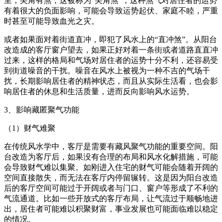
里，尖角有煞，这被称为“尖角煞”，这种煞气对居住者的运势
有着很大的负面影响，可能会导致运势起伏、家庭不睦，严重
时甚至可能导致血光之灾。
或者如果面对着街道直冲，即犯了风水上的“直冲煞”。从阳台
改造成的客厅窗户望去，如果正好对着一条街或者道路直直冲
过来，这样的格局和气场对居住者的运势十分不利，还容易受
到街道噪音的干扰。噪音在风水上被视为一种不吉的气场干
扰，长期影响居住者的精神状态，而且从实际生活看，也会影
响居住者的休息和生活质量，进而反向影响风水运势。
3、影响藏匿聚气功能
（1）财气难聚
在传统风水学中，客厅是需要有藏风聚气功能的重要空间。阳
台改造为客厅后，如果没有合理的布局和风水化解措施，可能
会导致财气难以集聚。如刚进入住宅的财气可能会随着开阔的
空间直接散失，而无法在客厅内停留辗转。这是因为阳台改造
后的客厅空间可能过于开阔或者与门口、窗户等形成了不利的
气流通道。比如一些开放式的客厅布局，让气流过于顺畅地进
出，居住者可能难以积聚财富，事业发展也可能面临难以稳定
的情况。