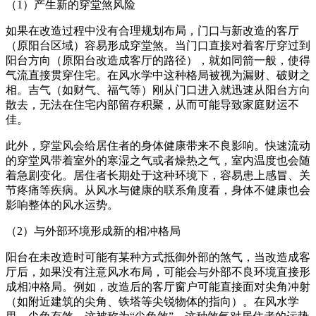
（1）产生新的穿堂煞风险
如果在改造过程中没有合理规划布局，门口与新改造的客厅
（原阳台区域）容易形成穿堂煞。当门口直接对着客厅穿过到
阳台方向（原阳台改造成客厅的路径），就如同箭一般，使得
气流直接贯穿住宅。在风水学中这种格局被视为漏财、破财之
相。吉气（如财气、福气等）刚从门口进入就迅速从阳台方向
散去，无法在住宅内部留存积聚，从而可能导致家庭财运不
佳。
此外，穿堂风会给居住者的身体健康带来不良影响。快速流动
的穿堂风带着室外的寒湿之气或者燥热之气，室内温度也会随
着急剧变化。居住者长期处于这种环境下，容易患上感冒、关
节疼痛等疾病。从风水与健康的联系角度看，身体不健康也会
影响整体的风水运势。
（2）与外部环境形成新的相冲格局
阳台在未改造时可能有某种方式抵御外部的煞气，当改造成客
厅后，如果没有注意风水布局，可能会与外部不良环境直接形
成相冲格局。例如，改造后的客厅窗户可能直接面对尖角冲射
（如附近建筑的尖角、铁塔等尖锐物体的指向）。在风水学