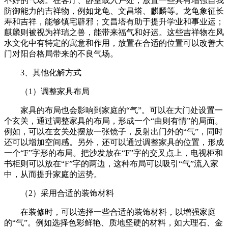
不好的气场。在客厅、卧室或入户处，放置一些具有增强自我
防御能力的吉祥物，例如龙龟、文昌塔、麒麟等。龙龟象征长
寿和吉祥，能够镇宅辟邪；文昌塔有助于提升学业和事业运；
麒麟则被视为祥瑞之兽，能带来福气和好运。这些吉祥物在风
水文化中有特定的寓意和作用，放置在合适的位置可以改善大
门对阳台格局带来的不良气场。
3、其他化解方式
（1）调整家具布局
家具的布局也会影响到家庭的“气”。可以在大门处设置一
个玄关，通过调整家具的布局，形成一个“曲则有情”的局面。
例如，可以在玄关处摆放一张镜子，反射出门外的“气”，同时
还可以增加空间感。另外，还可以通过调整家具的位置，形成
一个“F”字形的布局。把沙发放在“F”字的交叉点上，电视柜和
书柜则可以放在“F”字的两边，这种布局可以吸引“气”流入家
中，从而提升家庭的运势。
（2）采用合适的装饰材料
在装修时，可以选择一些合适的装饰材料，以增强家庭
的“气”。例如选择色彩鲜艳、质地坚硬的材料，如大理石、金