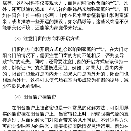
属等。这些材料不仅美观大方，而且能够吸收负面的“气”。此
外，还可以通过添加一些吉祥的装饰品来增强家庭的“气”。例
如在阳台上挂一幅山水画，山水在风水里象征着靠山和财富源
泉，或者摆放一些开运的摆设，如水晶球等，这些装饰品不仅
能够美化环境，还能够为家庭带来好运。
（3）注意门窗的方向和开启方式
门窗的方向和开启方式也会影响到家庭的“气”。在大门对
阳台门的情况下，需要注意门窗的方向不能相反，否则会导
致“气”的流失。同时，还需要注意门窗的开启方式应该保持一
致，以保证“气”的流通畅通无阻。例如，如果大门是向内开
的，阳台门也最好是向内开；如果大门是向外开的，阳台门也
相应向外开。这样可以使气场在室内形成较为和谐的循环，减
少不良风水的影响。
（4）阳台窗户挂窗帘
在阳台窗户上挂窗帘也是一种常见的化解方法，可以用厚
实的窗帘挂在阳台窗户上。当窗帘拉上时，能够阻挡气流的直
接通过，从而化解大门对阳台带来的风水问题。不过这种方法
可能会影响室内的采光，需要根据实际情况灵活运用。例如在