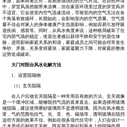
来源，如果两者正对，容易形成强烈的空气对流。在自然环境
中，穿堂风虽然能带来凉爽，但在家居环境里过度的穿堂风并
不适宜。它会使室内空气迅速流动，导致室内的空气无法在各
个角落有效循环，长期如此，会影响室内的空气质量。空气质
量不佳会对家人的身体健康产生负面影响，例如容易引发呼吸
道疾病、感冒等。同时，从风水角度来说，这种格局破坏了住
宅内部气场的稳定，使居住者难以获得平静和安宁的居住体
验，进而影响家庭关系的和谐，家庭成员之间可能会经常发生
争吵、矛盾，关系变得紧张，家庭凝聚力下降，对家庭的整体
运势造成破坏。
大门对阳台风水化解方法
1、设置阻隔物
（1）玄关阻隔
在入户后做玄关阻隔是一种常用且有效的方法。玄关就像
是一个缓冲区域，能够阻挡气流的直来直去。如果选择用玻璃
做阻隔，建议使用磨砂玻璃而不是透明玻璃。因为在风水概念
里，气的范围包括气、光、音、色、磁场等，透明玻璃在阻挡
这些方面的效果不佳。例如在很多现代住宅中，人们会设计一
个木质或石材的玄关柜，既实用又能起到风水上的阻隔作用。