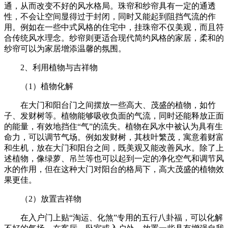
通，从而改变不好的风水格局。珠帘和纱帘具有一定的通透
性，不会让空间显得过于封闭，同时又能起到阻挡气流的作
用。例如在一些中式风格的住宅中，挂珠帘不仅美观，而且符
合传统风水理念。纱帘则更适合现代简约风格的家居，柔和的
纱帘可以为家居增添温馨的氛围。
2、利用植物与吉祥物
（1）植物化解
在大门和阳台门之间摆放一些高大、茂盛的植物，如竹
子、发财树等。植物能够吸收负面的气流，同时还能释放正面
的能量，有效地挡住“气”的流失。植物在风水中被认为具有生
命力，可以调节气场。例如发财树，其枝叶繁茂，寓意着财富
和生机，放在大门和阳台之间，既美观又能改善风水。除了上
述植物，像绿萝、吊兰等也可以起到一定的净化空气和调节风
水的作用，但在这种大门对阳台的格局下，高大茂盛的植物效
果更佳。
（2）放置吉祥物
在入户门上贴“淘运、化煞”专用的五行八卦福，可以化解