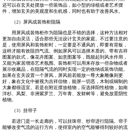
还可以在玄关处摆放一些装饰品，如小型的绿植或者艺术摆
件，增加玄关的美观度和生机感，同时也有助于改善风水。
（2）屏风或装饰柜阻隔
用屏风或装饰柜作为阻隔也是不错的选择，这种方法相对
更加自由灵活，适合那些无法设计玄关的家庭。不过要注意的
是，使用屏风和装饰柜时，一定要是不通风的，即要有背板，
这样才能有效阻挡气流。例如屏风可以选择木质的、带有吉祥
图案的款式，像花卉图案、如意图案等，既能起到风水作用，
又能为家居增添艺术氛围。装饰柜可以用来存放一些杂物或者
展示收藏品，在阻隔气流的同时实现一定的收纳或装饰功能。
如果在玄关设置一个屏风，屏风前若能放一尊大象雕像则更
好，象在文化中被视为吉祥信物，能屏一切恶，木制或铜制的
大象都很适宜。若是在附近摆放植物，应选择阳性植物，如南
洋杉、凤梨、非洲紫罗兰、万年青、发财树等，避免放置阴性
植物。
（3）挂帘子
若进门是一长走廊的，可以挂珠帘、纱帘进行阻隔。帘子
能够改变气流的运行方向，使得室内的空气能够得到较好的流