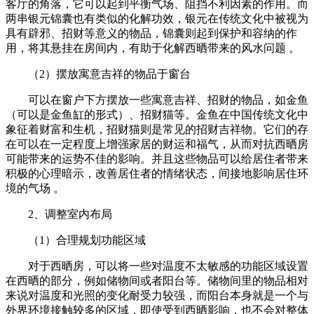
客厅的角落，它可以起到平衡气场、阻挡不利因素的作用。而
两串银元锦囊也有类似的化解功效，银元在传统文化中被视为
具有辟邪、招财等意义的物品，锦囊则起到保护和容纳的作
用，将其悬挂在房间内，有助于化解西晒带来的风水问题 。
（2）摆放寓意吉祥的物品于窗台
可以在窗户下方摆放一些寓意吉祥、招财的物品，如金鱼
（可以是金鱼缸的形式）、招财猫等。金鱼在中国传统文化中
象征着财富和生机，招财猫则是常见的招财吉祥物。它们的存
在可以在一定程度上增强家居的财运和福气，从而对抗西晒房
可能带来的运势不佳的影响。并且这些物品可以给居住者带来
积极的心理暗示，改善居住者的情绪状态，间接地影响居住环
境的气场 。
2、调整室内布局
（1）合理规划功能区域
对于西晒房，可以将一些对温度不太敏感的功能区域设置
在西晒的部分，例如储物间或者阳台等。储物间里的物品相对
来说对温度和光照的变化耐受力较强，而阳台本身就是一个与
外界环境接触较多的区域，即使受到西晒影响，也不会对整体