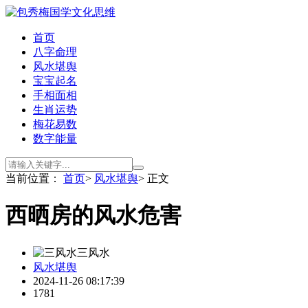
首页
八字命理
风水堪舆
宝宝起名
手相面相
生肖运势
梅花易数
数字能量
当前位置：
首页
>
风水堪舆
> 正文
西晒房的风水危害
三风水
风水堪舆
2024-11-26 08:17:39
1781