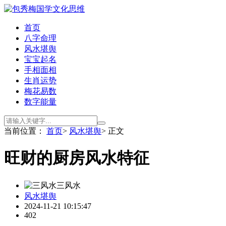
首页
八字命理
风水堪舆
宝宝起名
手相面相
生肖运势
梅花易数
数字能量
当前位置：
首页
>
风水堪舆
> 正文
旺财的厨房风水特征
三风水
风水堪舆
2024-11-21 10:15:47
402