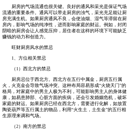
厨房的气场流通也很关键。良好的通风和采光是保证气场
流通的重要条件。通风可以带走厨房的浊气，采光充足能让厨
房充满生机。如果厨房通风不良，会使油烟、湿气等滞留在厨
房内，影响气场的纯净性，进而影响家庭的财运。例如，封闭
阴暗的厨房会让人感觉压抑，居住者在这样的环境下可能缺乏
赚钱的动力和创造力。
旺财厨房风水的禁忌
1、方位相关禁忌
（1）西北方的禁忌
厨房忌位于西北方。西北方在五行中属金，厨房五行属
火，火克金会导致气场冲突。这种布局容易形成“火烧天门”的
格局，对家庭中的男主人极为不利，可能影响男主人的身体健
康，如易患肺部、心脏方面的疾病，还会引发婚姻危机，破坏
家庭的财运。如果厨房已经在西北方，需要进行化解，如放置
陶瓷葫芦等五行属土的物品，利用“火生土，土生金”的五行相
生原理来调和气场。
（2）南方的禁忌