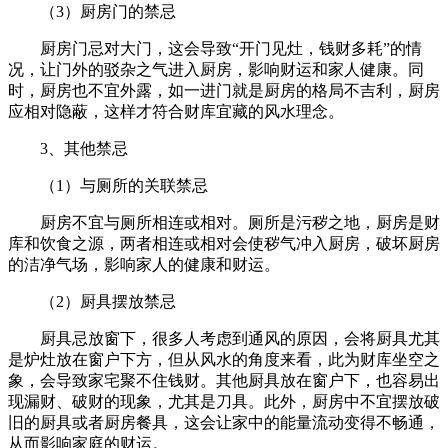
（3）厨房门的禁忌
厨房门忌对大门，这会导致“开门见灶，钱财多耗”的情
况，让门外的驳杂之气进入厨房，影响财运和家人健康。同
时，厨房也不宜外露，如一进门就是厨房的格局不吉利，厨房
应相对隐蔽，这样才符合财库宜藏的风水理念。
3、其他禁忌
（1）与厕所的关联禁忌
厨房不宜与厕所相连或相对。厕所是污秽之地，厨房是财
库和饮食之源，两者相连或相对会使秽气冲入厨房，破坏厨房
的洁净气场，影响家人的健康和财运。
（2）厨具摆放禁忌
厨具忌放窗下，很多人考虑到通风的原因，会将厨具尤其
是炉灶放在窗户下方，但从风水的角度来看，此为财库坐空之
象，会导致家宅聚不住钱财。其他厨具放在窗户下，也容易出
现漏财、破财的现象，尤其是刀具。此外，厨房中不宜摆放破
旧的厨具或者厨房餐具，这会让家中的能量流动变得不畅通，
从而影响家庭的财运。