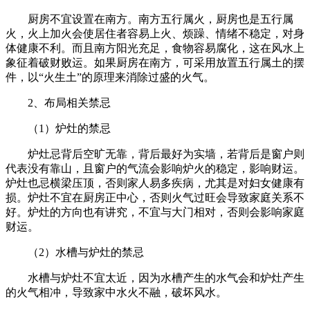
厨房不宜设置在南方。南方五行属火，厨房也是五行属
火，火上加火会使居住者容易上火、烦躁、情绪不稳定，对身
体健康不利。而且南方阳光充足，食物容易腐化，这在风水上
象征着破财败运。如果厨房在南方，可采用放置五行属土的摆
件，以“火生土”的原理来消除过盛的火气。
2、布局相关禁忌
（1）炉灶的禁忌
炉灶忌背后空旷无靠，背后最好为实墙，若背后是窗户则
代表没有靠山，且窗户的气流会影响炉火的稳定，影响财运。
炉灶也忌横梁压顶，否则家人易多疾病，尤其是对妇女健康有
损。炉灶不宜在厨房正中心，否则火气过旺会导致家庭关系不
好。炉灶的方向也有讲究，不宜与大门相对，否则会影响家庭
财运。
（2）水槽与炉灶的禁忌
水槽与炉灶不宜太近，因为水槽产生的水气会和炉灶产生
的火气相冲，导致家中水火不融，破坏风水。