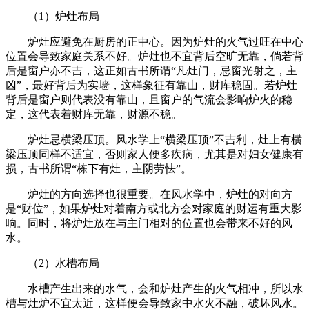
（1）炉灶布局
炉灶应避免在厨房的正中心。因为炉灶的火气过旺在中心
位置会导致家庭关系不好。炉灶也不宜背后空旷无靠，倘若背
后是窗户亦不吉，这正如古书所谓“凡灶门，忌窗光射之，主
凶”，最好背后为实墙，这样象征有靠山，财库稳固。若炉灶
背后是窗户则代表没有靠山，且窗户的气流会影响炉火的稳
定，这代表着财库无靠，财源不稳。
炉灶忌横梁压顶。风水学上“横梁压顶”不吉利，灶上有横
梁压顶同样不适宜，否则家人便多疾病，尤其是对妇女健康有
损，古书所谓“栋下有灶，主阴劳怯”。
炉灶的方向选择也很重要。在风水学中，炉灶的对向方
是“财位”，如果炉灶对着南方或北方会对家庭的财运有重大影
响。同时，将炉灶放在与主门相对的位置也会带来不好的风
水。
（2）水槽布局
水槽产生出来的水气，会和炉灶产生的火气相冲，所以水
槽与灶炉不宜太近，这样便会导致家中水火不融，破坏风水。