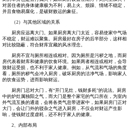
对居住者的身体健康极为不利，易上火、烦躁、情绪不稳定，
并且食物易腐化，是破财败运的象征。
（2）与其他区域的关系
厨房应远离大门。如果厨房离大门太近，容易使家中气场
不稳定，财运难以聚集。厨房最好在房子的后半部分，这样相
对比较隐蔽，符合财库宜藏的风水理念。
厨房不宜与厕所相连或相对。因为厕所是污秽之地，而厨
房代表着财库和健康的饮食环境。如果两者相连或相对，会导
致财运受损，也不利于家人健康。例如，从气流和气场的角度
看，厕所的秽气会冲入厨房，破坏厨房的洁净气场，影响家人
的饮食运势，进而影响财运。
厨房门忌对大门，有“开门见灶，钱财多耗”的说法。厨房
中的炉灶属独阳之气，而大门是整个家宅的气口所在，为室内
外气流互换的通道，会将各类气息带进家中，如果厨房门正对
大门，会让门外的驳杂之气进入厨房，不仅会对财运产生影
响，使钱财过度虚耗，还不利于家人的健康。
2、内部布局