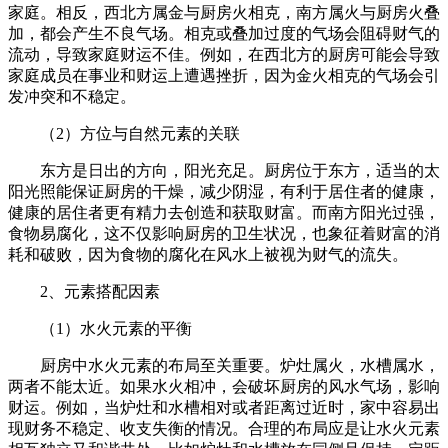
家庭。相反，西北方属金与厨房火相克，南方属火与厨房火叠
加，都会产生不良气场。相克或叠加过度的气场会阻碍财气的
流动，导致家庭财运不佳。例如，在西北方的厨房可能会导致
家庭成员在事业和财运上遭遇挫折，因为金火相克的气场会引
发冲突和不稳定。
（2）方位与自然元素的关联
东方是日出的方向，阳光充足。厨房位于东方，适当的太
阳光照能保证厨房的干燥，减少阴湿，有利于居住者的健康，
健康的居住者更有精力去创造和获取财富。而南方阳光过强，
食物易腐化，这不仅影响厨房的卫生状况，也象征着财富的消
耗和破败，因为食物的腐化在风水上被视为财气的流失。
2、元素搭配因素
（1）水火元素的平衡
厨房中水火元素的布局至关重要。炉灶属火，水槽属水，
两者不能太近。如果水火相冲，会破坏厨房的风水气场，影响
财运。例如，当炉灶和水槽相对或者距离过近时，家中容易出
现财务不稳定、收支失衡的情况。合理的布局应是让水火元素