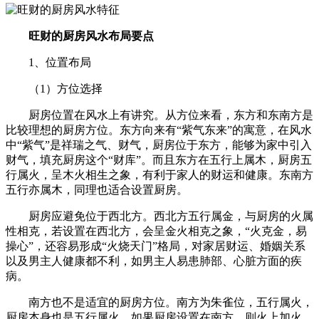
旺财的厨房风水布局要点
1、位置布局
（1）方位选择
厨房位置在风水上有讲究。从方位来看，东方和东南方是
比较理想的厨房方位。东方向来有“紫气东来”的寓意，在风水
中“紫气”是祥瑞之气、财气，厨房位于东方，能够为家中引入
财气，填充厨房这个“财库”。而且东方在五行上属木，厨房五
行属火，呈木火相生之象，有利于家人的财运和健康。东南方
五行亦属木，同理也适合设置厨房。
厨房应避免位于西北方。西北方五行属金，与厨房的火属
性相克，若设置在西北方，会呈金火相克之象，“火克金，易
操心”，还容易形成“火烧天门”格局，对家居财运、婚姻关系
以及男主人健康都不利，如男主人易患肺部、心脏方面的疾
病。
南方也不是适宜的厨房方位。南方为朱雀位，五行属火，
厨房本身也是五行属火，如果厨房设置在南方，则火上加火，