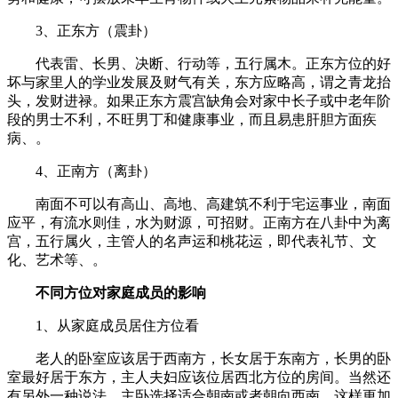
3、正东方（震卦）
代表雷、长男、决断、行动等，五行属木。正东方位的好
坏与家里人的学业发展及财气有关，东方应略高，谓之青龙抬
头，发财进禄。如果正东方震宫缺角会对家中长子或中老年阶
段的男士不利，不旺男丁和健康事业，而且易患肝胆方面疾
病、。
4、正南方（离卦）
南面不可以有高山、高地、高建筑不利于宅运事业，南面
应平，有流水则佳，水为财源，可招财。正南方在八卦中为离
宫，五行属火，主管人的名声运和桃花运，即代表礼节、文
化、艺术等、。
不同方位对家庭成员的影响
1、从家庭成员居住方位看
老人的卧室应该居于西南方，长女居于东南方，长男的卧
室最好居于东方，主人夫妇应该位居西北方位的房间。当然还
有另外一种说法，主卧选择适合朝南或者朝向西南，这样更加