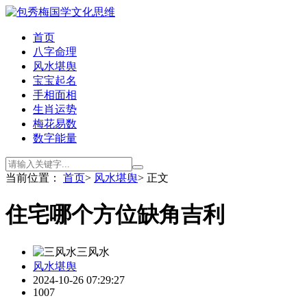
首页
八字命理
风水堪舆
宝宝起名
手相面相
生肖运势
梅花易数
数字能量
当前位置：
首页
>
风水堪舆
> 正文
住宅哪个方位缺角吉利
三风水
风水堪舆
2024-10-26 07:29:27
1007