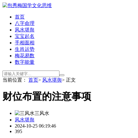
首页
八字命理
风水堪舆
宝宝起名
手相面相
生肖运势
梅花易数
数字能量
当前位置：
首页
>
风水堪舆
> 正文
财位布置的注意事项
三风水
风水堪舆
2024-10-25 06:19:46
395