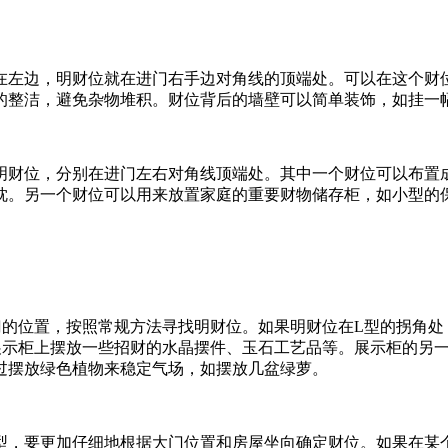
在左边，明财位就在进门右手边对角线的顶端处。可以在这个财
的整洁，避免杂物堆积。财位背后的墙壁可以简单装饰，如挂一
明财位，分别在进门左右对角线顶端处。其中一个财位可以布置
枕。另一个财位可以用来放置家庭的重要财物储存柜，如小型的
门的位置，按照常规方法寻找明财位。如果明财位在L型的拐角处
展示柜上摆放一些招财的水晶摆件、玉石工艺品等。展示柜的另一
过摆放绿色植物来稳定气场，如摆放几盆绿萝。
型，要更加仔细地根据大门位置和房屋坐向确定财位。如果在某