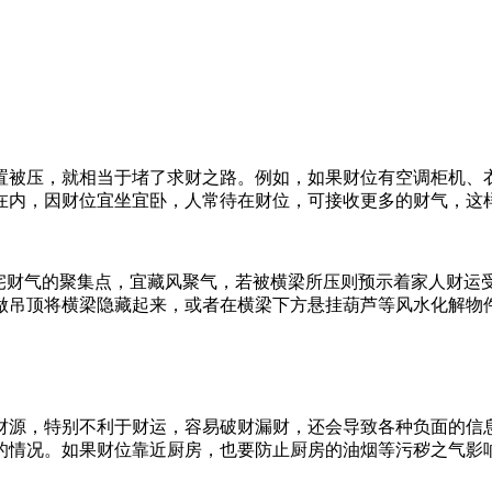
置被压，就相当于堵了求财之路。例如，如果财位有空调柜机、
在内，因财位宜坐宜卧，人常待在财位，可接收更多的财气，这
家宅财气的聚集点，宜藏风聚气，若被横梁所压则预示着家人财运
做吊顶将横梁隐藏起来，或者在横梁下方悬挂葫芦等风水化解物
财源，特别不利于财运，容易破财漏财，还会导致各种负面的信
的情况。如果财位靠近厨房，也要防止厨房的油烟等污秽之气影