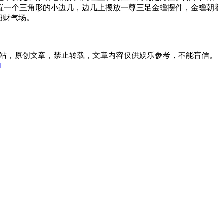
置一个三角形的小边几，边几上摆放一尊三足金蟾摆件，金蟾朝
招财气场。
:46发表在本站，原创文章，禁止转载，文章内容仅供娱乐参考，不能盲信。
l