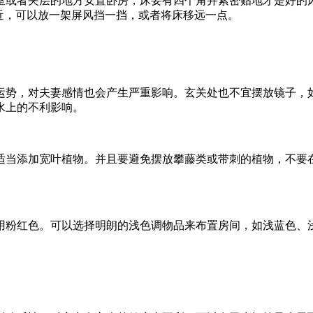
室或者夹层的地方安置卧房，床要有四个角并紧密贴地才是好的
近，可以放一架屏风挡一挡，或者将床移远一点。
运势，对夫妻感情也会产生严重影响。玄关处也不宜摆放镜子，
水上的不利影响。
适当添加宽叶植物。并且要避免摆放攀藤类或带刺的植物，不要
用粉红色。可以选择明朗的浅色调物品来布置房间，如浅蓝色、