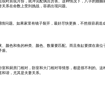
运或时辰或月份，就冲克配偶宫厉害。这种情况下，八字的婚姻
妻关系在命数上受到挑战，容易出现问题。
容感情问题。如果家里有镜子裂开，最好尽快更换，不然很容易造
状、颜色和鱼的种类、颜色、数量要匹配。而且鱼缸要摆在衰位
矛盾。
卧室和厨房门相对，卧室和大门相对等情形，都是很不利的。这
庭和谐，尤其是夫妻关系。