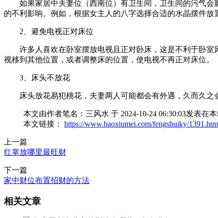
如果家居中夫妻位（西南位）有卫生间，卫生间的污气会
的不利影响。例如，根据女主人的八字选择合适的水晶摆件放
2、避免电视正对床位
许多人喜欢在卧室摆放电视且正对卧床，这是不利于卧室
视移到其他位置，或者调整床的位置，使电视不再正对床位。
3、床头不放花
床头放花易犯桃花，夫妻两人可能都会有外遇，久而久之
本文由作者笔名：三风水 于 2024-10-24 06:30
本文链接：
https://www.baoxiumei.com/fengshuiky/1391.htm
上一篇
红掌放哪里最旺财
下一篇
​家中财位布置招财的方法
相关文章