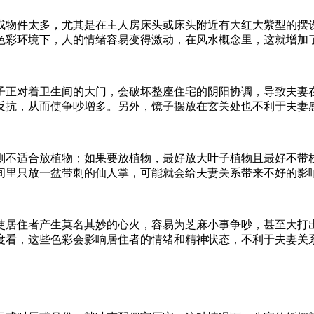
或物件太多，尤其是在主人房床头或床头附近有大红大紫型的摆
色彩环境下，人的情绪容易变得激动，在风水概念里，这就增加
子正对着卫生间的大门，会破坏整座住宅的阴阳协调，导致夫妻
反抗，从而使争吵增多。另外，镜子摆放在玄关处也不利于夫妻
则不适合放植物；如果要放植物，最好放大叶子植物且最好不带
间里只放一盆带刺的仙人掌，可能就会给夫妻关系带来不好的影
使居住者产生莫名其妙的心火，容易为芝麻小事争吵，甚至大打
度看，这些色彩会影响居住者的情绪和精神状态，不利于夫妻关