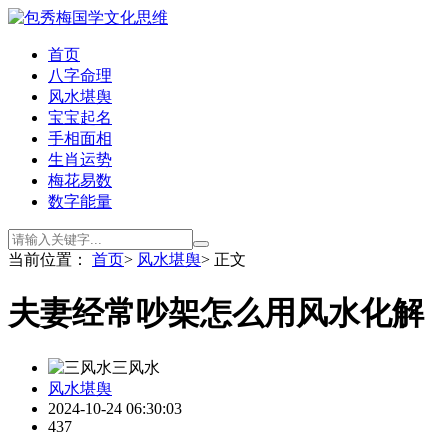
首页
八字命理
风水堪舆
宝宝起名
手相面相
生肖运势
梅花易数
数字能量
当前位置：
首页
>
风水堪舆
> 正文
夫妻经常吵架怎么用风水化解
三风水
风水堪舆
2024-10-24 06:30:03
437