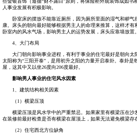
些金银首饰（遵循“财不露白”原则，将保险柜外观装饰成如
人事业发展有积极影响。
卧室床的摆放不能靠近厕所，因为厕所里面的湿气和秽气
康。床头的朝向最好能够根据男主人的命理来推算，这样才有
卧室内的风水气场，影响男主人的运势发展，床头应靠墙放置
4、大门布局
大门朝向影响事业进程，有利于事业的住宅最好是朝向太
太阳称为“三阳开泰”，是用初升之阳的力量开启泰卦。泰卦是乾
屋，这其中又以坐26度向206度最好。
影响男人事业的住宅风水因素
1、建筑结构相关因素
（1）横梁压顶
横梁压顶是风水学中的严重禁忌。如果家里有横梁压在沙
在装修前最好检查是否有横梁在屋顶上，如果无法避免横梁存
（2）住宅西北方位缺角