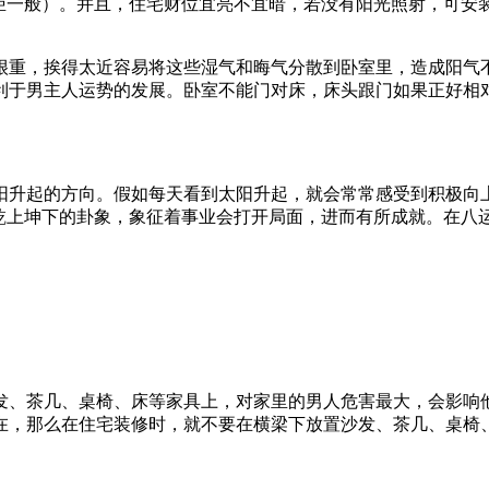
书柜一般）。并且，住宅财位宜亮不宜暗，若没有阳光照射，可安
很重，挨得太近容易将这些湿气和晦气分散到卧室里，造成阳气
利于男主人运势的发展。卧室不能门对床，床头跟门如果正好相对
。
阳升起的方向。假如每天看到太阳升起，就会常常感受到积极向
上坤下的卦象，象征着事业会打开局面，进而有所成就。在八运期间（
发、茶几、桌椅、床等家具上，对家里的男人危害最大，会影响
在，那么在住宅装修时，就不要在横梁下放置沙发、茶几、桌椅