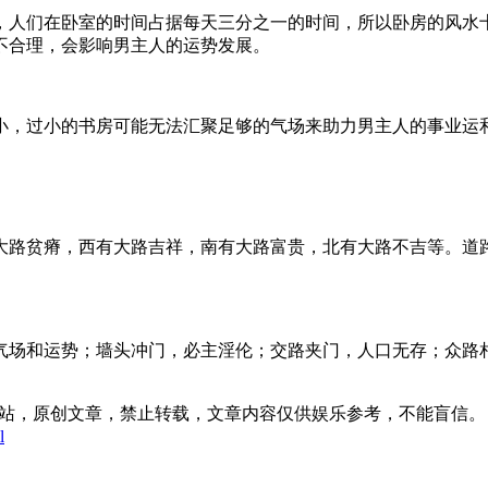
，人们在卧室的时间占据每天三分之一的时间，所以卧房的风水
不合理，会影响男主人的运势发展。
小，过小的书房可能无法汇聚足够的气场来助力男主人的事业运
大路贫瘠，西有大路吉祥，南有大路富贵，北有大路不吉等。道
气场和运势；墙头冲门，必主淫伦；交路夹门，人口无存；众路
:09发表在本站，原创文章，禁止转载，文章内容仅供娱乐参考，不能盲信。
l