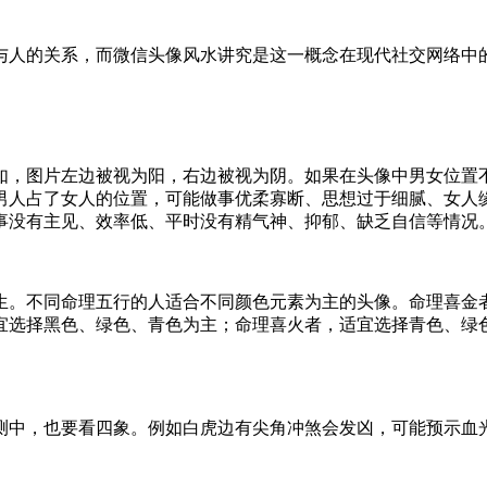
与人的关系，而微信头像风水讲究是这一概念在现代社交网络中
如，图片左边被视为阳，右边被视为阴。如果在头像中男女位置
男人占了女人的位置，可能做事优柔寡断、思想过于细腻、女人
事没有主见、效率低、平时没有精气神、抑郁、缺乏自信等情况
生。不同命理五行的人适合不同颜色元素为主的头像。命理喜金
宜选择黑色、绿色、青色为主；命理喜火者，适宜选择青色、绿
测中，也要看四象。例如白虎边有尖角冲煞会发凶，可能预示血