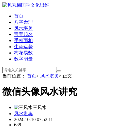
首页
八字命理
风水堪舆
宝宝起名
手相面相
生肖运势
梅花易数
数字能量
当前位置：
首页
>
风水堪舆
> 正文
微信头像风水讲究
三风水
风水堪舆
2024-10-10 07:52:11
688