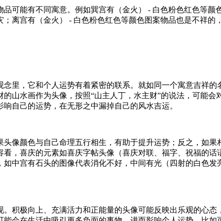
品可能有不同寓意。例如巽宫有（金火） - 白色粉色红色等
；离宫有（金火） - 白色粉色红色等颜色图案物品也是不祥
观念里，它和个人运势有着紧密的联系。就如同一个寓意吉祥的
财的山水画作为头像，按照“山主人丁，水主财”的说法，可能会
影响自己的运势，在无形之中漏掉自己的风水吉运。
果头像颜色与自己命理五行相生，有助于提升运势；反之，如果
容看，喜庆的元素如喜庆字帖头像（喜庆对联、福字、祝福的话
，如中宫有石头的图像代表消化不好，中间有光（四射的白色发
现。积极向上、充满活力和正能量的头像可能反映出乐观的心态
可能会在生活中吸引更多负面的事物，进而影响个人运势，比如