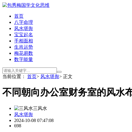
首页
八字命理
风水堪舆
宝宝起名
手相面相
生肖运势
梅花易数
数字能量
当前位置：
首页
>
风水堪舆
> 正文
不同朝向办公室财务室的风水
三风水
风水堪舆
2024-10-08 07:47:08
698