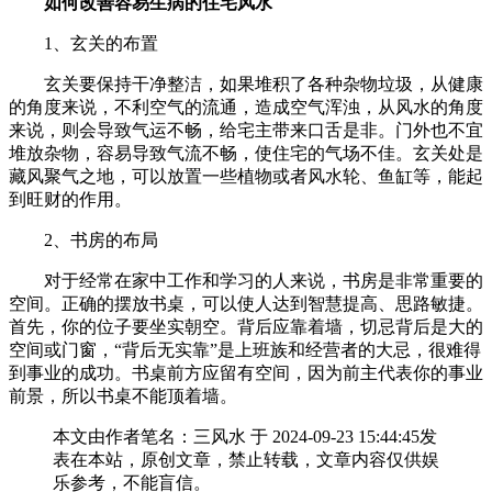
如何改善容易生病的住宅风水
1、玄关的布置
玄关要保持干净整洁，如果堆积了各种杂物垃圾，从健康
的角度来说，不利空气的流通，造成空气浑浊，从风水的角度
来说，则会导致气运不畅，给宅主带来口舌是非。门外也不宜
堆放杂物，容易导致气流不畅，使住宅的气场不佳。玄关处是
藏风聚气之地，可以放置一些植物或者风水轮、鱼缸等，能起
到旺财的作用。
2、书房的布局
对于经常在家中工作和学习的人来说，书房是非常重要的
空间。正确的摆放书桌，可以使人达到智慧提高、思路敏捷。
首先，你的位子要坐实朝空。背后应靠着墙，切忌背后是大的
空间或门窗，“背后无实靠”是上班族和经营者的大忌，很难得
到事业的成功。书桌前方应留有空间，因为前主代表你的事业
前景，所以书桌不能顶着墙。
本文由作者笔名：三风水 于 2024-09-23 15:44:45发
表在本站，原创文章，禁止转载，文章内容仅供娱
乐参考，不能盲信。