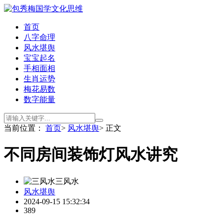
首页
八字命理
风水堪舆
宝宝起名
手相面相
生肖运势
梅花易数
数字能量
当前位置：
首页
>
风水堪舆
> 正文
不同房间装饰灯风水讲究
三风水
风水堪舆
2024-09-15 15:32:34
389