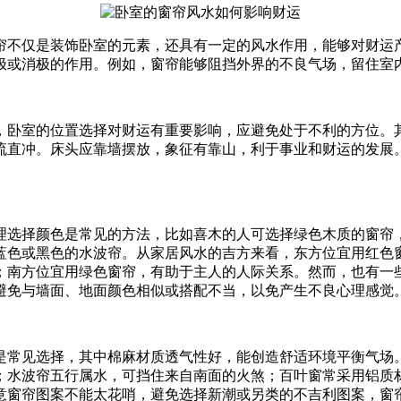
帘不仅是装饰卧室的元素，还具有一定的风水作用，能够对财运
极或消极的作用。例如，窗帘能够阻挡外界的不良气场，留住室
，卧室的位置选择对财运有重要影响，应避免处于不利的方位。
流直冲。床头应靠墙摆放，象征有靠山，利于事业和财运的发展
理选择颜色是常见的方法，比如喜木的人可选择绿色木质的窗帘
蓝色或黑色的水波帘。从家居风水的吉方来看，东方位宜用红色
；南方位宜用绿色窗帘，有助于主人的人际关系。然而，也有一
避免与墙面、地面颜色相似或搭配不当，以免产生不良心理感觉
是常见选择，其中棉麻材质透气性好，能创造舒适环境平衡气场
；水波帘五行属水，可挡住来自南面的火煞；百叶窗常采用铝质
意窗帘图案不能太花哨，避免选择新潮或另类的不吉利图案，窗