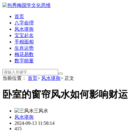
首页
八字命理
风水堪舆
宝宝起名
手相面相
生肖运势
梅花易数
数字能量
当前位置：
首页
>
风水堪舆
> 正文
卧室的窗帘风水如何影响财运
三风水
风水堪舆
2024-09-13 11:58:14
415