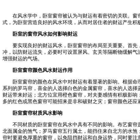
在风水学中，卧室窗帘被认为与财运有着密切的关联。窗
式，为卧室营造良好的风水环境，从而对居住者的财运产生积
卧室的窗帘风水如何影响财运
要实现良好的财运风水，卧室窗帘的布局至关重要。首先
冲，以防财运流失，必要时可设置屏风、玄关等隔断物缓解气
增强财运的气场。
卧室窗帘颜色风水财运作用
卧室窗帘的颜色在风水中对财运有着显著的影响。根据命
系列的罗马帘，喜金的人选择白色的金属窗帘，喜水的人选择
财运带来好运；北方位宜用橙色窗帘，对夫妻感情有积极影响
多的红色或黑色窗帘可能招来是非和破财之灾；窗帘颜色还应
卧室窗帘材质风水影响
不同材质的卧室窗帘在风水中具有不同的影响。布艺窗帘
北面属金的煞气；罗马窗帘五行属土，能挡住来自北方的水煞
帘时要避免厚重的窗帘，以免阻挡财运和自身运势，同时要注