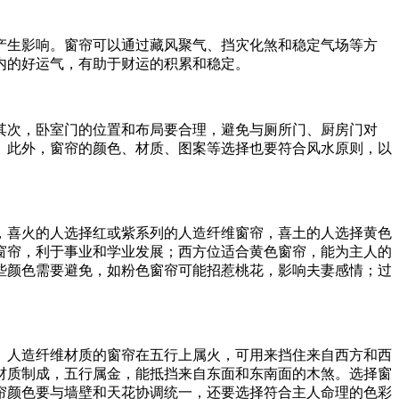
产生影响。窗帘可以通过藏风聚气、挡灾化煞和稳定气场等方
内的好运气，有助于财运的积累和稳定。
其次，卧室门的位置和布局要合理，避免与厕所门、厨房门对
。此外，窗帘的颜色、材质、图案等选择也要符合风水原则，以
，喜火的人选择红或紫系列的人造纤维窗帘，喜土的人选择黄色
窗帘，利于事业和学业发展；西方位适合黄色窗帘，能为主人的
些颜色需要避免，如粉色窗帘可能招惹桃花，影响夫妻感情；过
。
。人造纤维材质的窗帘在五行上属火，可用来挡住来自西方和西
材质制成，五行属金，能抵挡来自东面和东南面的木煞。选择窗
帘颜色要与墙壁和天花协调统一，还要选择符合主人命理的色彩