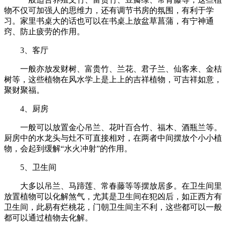
物不仅可加强人的思维力，还有调节书房的氛围，有利于学
习。家里书桌大的话也可以在书桌上放盆草菖蒲，有宁神通
窍、防止疲劳的作用。
3、客厅
一般亦放发财树、富贵竹、兰花、君子兰、仙客来、金桔
树等，这些植物在风水学上是上上的吉祥植物，可吉祥如意，
聚财聚福。
4、厨房
一般可以放置金心吊兰、花叶百合竹、福木、酒瓶兰等。
厨房中的水龙头与灶不可直接相对，在两者中间摆放个小小植
物，会起到缓解“水火冲射”的作用。
5、卫生间
大多以吊兰、马蹄莲、常春藤等等摆放居多。在卫生间里
放置植物可以化解煞气，尤其是卫生间在犯凶后，如正西方有
卫生间，此易有烂桃花，门朝卫生间主不利，这些都可以一般
都可以通过植物去化解。