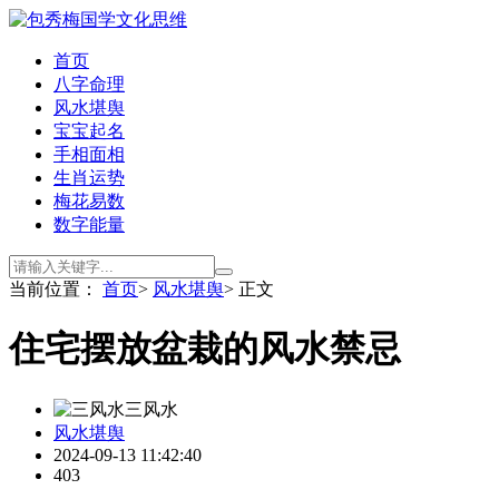
首页
八字命理
风水堪舆
宝宝起名
手相面相
生肖运势
梅花易数
数字能量
当前位置：
首页
>
风水堪舆
> 正文
住宅摆放盆栽的风水禁忌
三风水
风水堪舆
2024-09-13 11:42:40
403