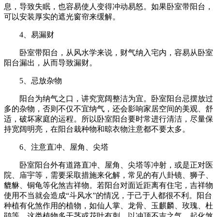
息，导致失眠，也容易使人变得冲动易怒。如果卧室带阳台，
可以安装厚实的遮光窗帘来缓解。
4、易漏财
卧室带阳台，从风水学来说，财气纳入宅内，容易从卧室
阳台漏出，从而导致漏财。
5、忌放杂物
阳台为纳气之口，讲究宽阔整洁为宜。卧室阳台忌摆放过
多的杂物，否则不仅不宜纳气，还会影响家居空间的美观、舒
适，破坏家庭的运程。所以卧室阳台要时常进行清洁，尽量保
持宽阔明亮，在阳台栽种物和晾衣物注意都不要太多。
6、注意直冲、屋角、尖塔
卧室阳台外有道路直冲、屋角、尖塔等冲射，或是正对医
院、庙宇等，需要采取措施来化解，常见的有八卦镜、狮子、
貔貅、铜龟等化煞吉祥物。若阳台对面近距离有住宅，吉祥物
使用不当就会造成“斗风水”的情况，于己于人都很不利。阳台
种植有化煞作用的植物，如仙人掌、龙骨、玉麒麟、玫瑰、杜
鹃等，这类植物多干茎或花叶有刺，以冲顶不吉之气，起化煞