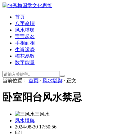
首页
八字命理
风水堪舆
宝宝起名
手相面相
生肖运势
梅花易数
数字能量
当前位置：
首页
>
风水堪舆
> 正文
卧室阳台风水禁忌
三风水
风水堪舆
2024-08-30 17:50:56
621