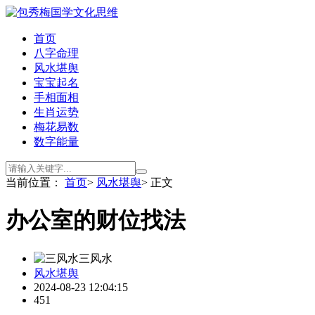
首页
八字命理
风水堪舆
宝宝起名
手相面相
生肖运势
梅花易数
数字能量
当前位置：
首页
>
风水堪舆
> 正文
办公室的财位找法
三风水
风水堪舆
2024-08-23 12:04:15
451