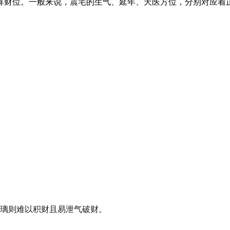
算财位。一般来说，震宅的生气、延年、天医方位，分别对应着
璃则难以积财且易泄气破财。