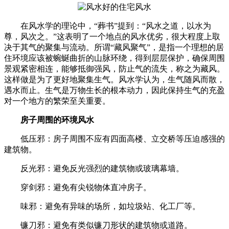
在风水学的理论中，“葬书”提到：“风水之道，以水为
尊，风次之。”这表明了一个地点的风水优劣，很大程度上取
决于其气的聚集与流动。所谓“藏风聚气”，是指一个理想的居
住环境应该被蜿蜒曲折的山脉环绕，得到层层保护，确保周围
景观紧密相连，能够抵御强风，防止气的流失，称之为藏风。
这样做是为了更好地聚集生气。风水学认为，生气随风而散，
遇水而止。生气是万物生长的根本动力，因此保持生气的充盈
对一个地方的繁荣至关重要。
房子周围的环境风水
低压邪：房子周围不应有四面高楼、立交桥等压迫感强的
建筑物。
反光邪：避免反光强烈的建筑物或玻璃幕墙。
穿剑邪：避免有尖锐物体直冲房子。
味邪：避免有异味的场所，如垃圾站、化工厂等。
镰刀邪：避免有类似镰刀形状的建筑物或道路。