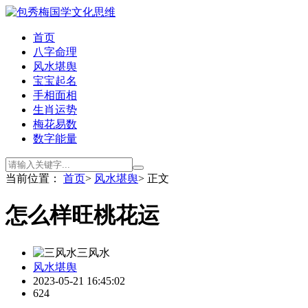
首页
八字命理
风水堪舆
宝宝起名
手相面相
生肖运势
梅花易数
数字能量
当前位置：
首页
>
风水堪舆
> 正文
怎么样旺桃花运
三风水
风水堪舆
2023-05-21 16:45:02
624