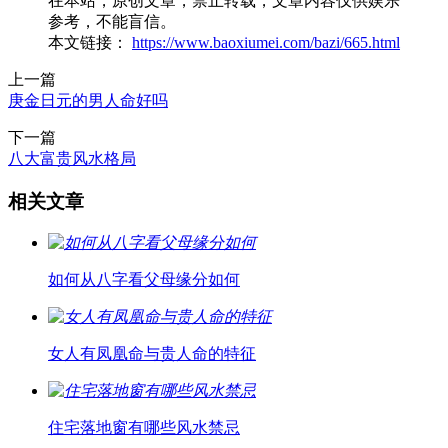
在本站，原创文章，禁止转载，文章内容仅供娱乐
参考，不能盲信。
本文链接：
https://www.baoxiumei.com/bazi/665.html
上一篇
庚金日元的男人命好吗
下一篇
八大富贵风水格局
相关文章
如何从八字看父母缘分如何
女人有凤凰命与贵人命的特征
住宅落地窗有哪些风水禁忌