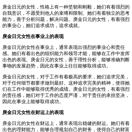
庚金日元的女性，性格上有一种坚韧和刚毅，她们有着强烈的
自我意识，不愿受到他人的束缚和限制。她们有着独立的思考
能力，善于分析问题，解决问题。庚金日元的女性，有着强烈
的事业心，她们追求成功，追求成就。
庚金日元女性在事业上的表现
庚金日元的女性在事业上，通常表现出强烈的事业心和责任
感。她们有着出色的组织能力和领导才能，能够在工作中发挥
出色的表现。庚金日元的女性，善于理性分析，能够准确判断
事物的发展趋势，因此在事业上往往能够取得成功。
庚金日元的女性，对于工作有着极高的要求，她们追求完美，
对于任何细节都要求做到最好。这种追求完美的精神，使得她
们在工作中能够取得优秀的成绩。庚金日元的女性，有着强烈
的责任感，她们对于工作的态度严谨，对于责任的承担坚决，
因此在事业上能够取得成功。
庚金日元女性在财运上的表现
庚金日元的女性在财运上，通常表现出稳健的财运。她们有着
出色的理财能力，能够合理规划自己的财务，使得自己的财富