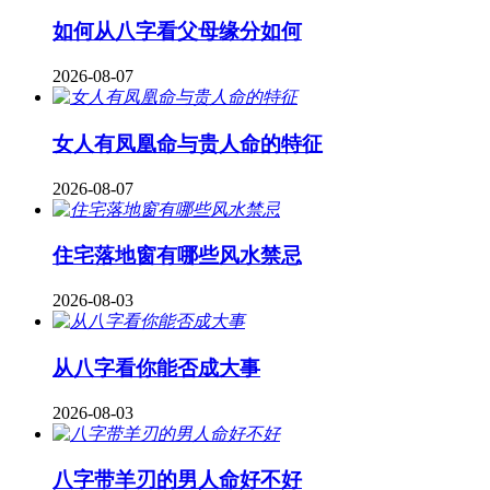
如何从八字看父母缘分如何
2026-08-07
女人有凤凰命与贵人命的特征
2026-08-07
住宅落地窗有哪些风水禁忌
2026-08-03
从八字看你能否成大事
2026-08-03
八字带羊刃的男人命好不好