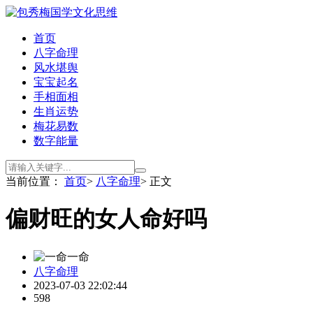
首页
八字命理
风水堪舆
宝宝起名
手相面相
生肖运势
梅花易数
数字能量
当前位置：
首页
>
八字命理
> 正文
偏财旺的女人命好吗
一命
八字命理
2023-07-03 22:02:44
598