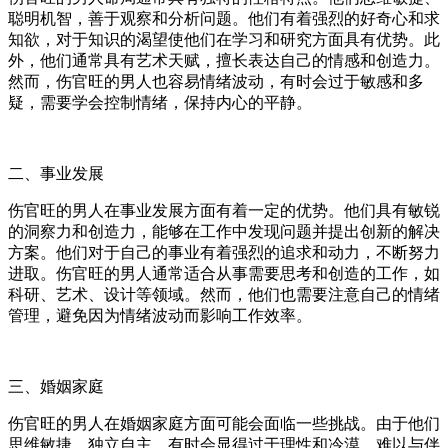
聪明机智，善于观察和分析问题。他们有着强烈的好奇心和求
知欲，对于知识的渴望使他们在学习和研究方面具有优势。此
外，他们通常具有艺术天赋，擅长表达自己的情感和创造力。
然而，伤官旺的男人也容易情绪波动，有时会过于敏感和多
疑，需要学会控制情绪，保持内心的平静。
二、事业发展
伤官旺的男人在事业发展方面有着一定的优势。他们具有敏锐
的洞察力和创造力，能够在工作中发现问题并提出创新的解决
方案。他们对于自己的事业有着强烈的追求和动力，不断努力
进取。伤官旺的男人通常适合从事需要思考和创造的工作，如
科研、艺术、设计等领域。然而，他们也需要注意自己的情绪
管理，避免因为情绪波动而影响工作效率。
三、婚姻家庭
伤官旺的男人在婚姻家庭方面可能会面临一些挑战。由于他们
思维敏捷、独立自主，有时会显得过于理性和冷漠，难以与伴