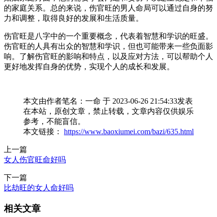
的家庭关系。总的来说，伤官旺的男人命局可以通过自身的努
力和调整，取得良好的发展和生活质量。
伤官旺是八字中的一个重要概念，代表着智慧和学识的旺盛。
伤官旺的人具有出众的智慧和学识，但也可能带来一些负面影
响。了解伤官旺的影响和特点，以及应对方法，可以帮助个人
更好地发挥自身的优势，实现个人的成长和发展。
本文由作者笔名：一命 于 2023-06-26 21:54:33发表
在本站，原创文章，禁止转载，文章内容仅供娱乐
参考，不能盲信。
本文链接：
https://www.baoxiumei.com/bazi/635.html
上一篇
女人伤官旺命好吗
下一篇
​比劫旺的女人命好吗
相关文章