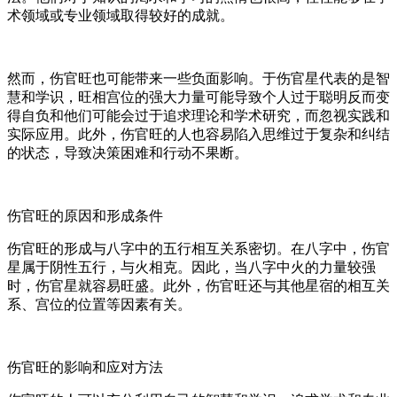
术领域或专业领域取得较好的成就。
然而，伤官旺也可能带来一些负面影响。于伤官星代表的是智
慧和学识，旺相宫位的强大力量可能导致个人过于聪明反而变
得自负和他们可能会过于追求理论和学术研究，而忽视实践和
实际应用。此外，伤官旺的人也容易陷入思维过于复杂和纠结
的状态，导致决策困难和行动不果断。
伤官旺的原因和形成条件
伤官旺的形成与八字中的五行相互关系密切。在八字中，伤官
星属于阴性五行，与火相克。因此，当八字中火的力量较强
时，伤官星就容易旺盛。此外，伤官旺还与其他星宿的相互关
系、宫位的位置等因素有关。
伤官旺的影响和应对方法