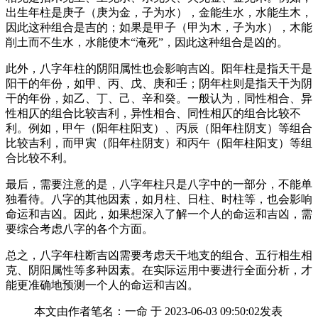
出生年柱是庚子（庚为金，子为水），金能生水，水能生木，
因此这种组合是吉的；如果是甲子（甲为木，子为水），木能
削土而不生水，水能使木“淹死”，因此这种组合是凶的。
此外，八字年柱的阴阳属性也会影响吉凶。阳年柱是指天干是
阳干的年份，如甲、丙、戊、庚和壬；阴年柱则是指天干为阴
干的年份，如乙、丁、己、辛和癸。一般认为，同性相合、异
性相仄的组合比较吉利，异性相合、同性相仄的组合比较不
利。例如，甲午（阳年柱阳支）、丙辰（阳年柱阴支）等组合
比较吉利，而甲寅（阳年柱阴支）和丙午（阳年柱阳支）等组
合比较不利。
最后，需要注意的是，八字年柱只是八字中的一部分，不能单
独看待。八字的其他因素，如月柱、日柱、时柱等，也会影响
命运和吉凶。因此，如果想深入了解一个人的命运和吉凶，需
要综合考虑八字的各个方面。
总之，八字年柱断吉凶需要考虑天干地支的组合、五行相生相
克、阴阳属性等多种因素。在实际运用中要进行全面分析，才
能更准确地预测一个人的命运和吉凶。
本文由作者笔名：一命 于 2023-06-03 09:50:02发表