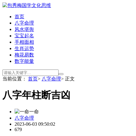
首页
八字命理
风水堪舆
宝宝起名
手相面相
生肖运势
梅花易数
数字能量
当前位置：
首页
>
八字命理
> 正文
八字年柱断吉凶
一命
八字命理
2023-06-03 09:50:02
679