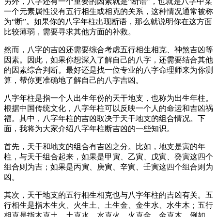
另外，八字还有一个重要的因素就是“断语”，也就是八字中某
一个元素属性没有五行相生或相克的关系，这种情况通常被称
为“断”。如果你的八字年柱出现断语，那么就说明你在这方面
比较薄弱，需要寻求其他方面的补救。
然而，八字的吉凶还需要综合考虑五行相生相克、神煞吉凶等
因素。因此，如果你想深入了解自己的八字，还需要结合其他
的因素综合判断。最好还是找一位专业的八字命理师来为你测
算，帮你更准确地了解自己的八字吉凶。
八字年柱是指一个人出生年份的天干地支，也称为出生年柱。
根据中国传统文化，八字年柱可以反映一个人的命运和吉凶祸
福。其中，八字年柱的吉凶取决于天干地支的组合情况。下
面，我将为大家介绍八字年柱断吉凶的一些知识。
首先，天干和地支的组合有吉凶之分。比如，地支是寅的年
柱，与天干组合起来，如果是甲寅、乙寅、戊寅、癸寅这四个
组合则为吉；如果是丙寅、庚寅、辛寅、壬寅这四个组合则为
凶。
其次，天干地支的五行相生相克也与八字年柱的吉凶有关。五
行相生是指木生火、火生土、土生金、金生水、水生木；五行
相克是指木克土、土克水、水克火、火克金、金克木。例如，