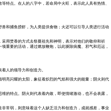
敢等特点。在人的八字中，若命局中火旺，表示此人具有热情、
野兽和捕鱼捞虾，为人类提供食物；火还可以引导人类进行活动
，采用焚香的方式去祭奠祖先和神明，表示对他们的敬仰和祈
一项重要的活动，通过燃放鞭炮，以此驱除病魔、邪气和厄运，
表着人的领导力和创造力。
指明亮闪耀的太阳，象征着炽烈的气焰和强大的能量；阴火则代
思维的特点。阴火则代表着内敛，即使情绪激动，也不会表露，
性非常弱，则意味着这个人缺乏活力和创造力，成就感差，事业