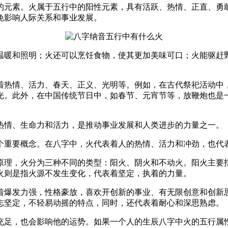
的元素。火属于五行中的阳性元素，具有活跃、热情、正直、勇
免影响人际关系和事业发展。
温暖和照明；火还可以烹饪食物，使其更加美味可口；火能驱赶
着热情、活力、春天、正义、光明等。例如，在古代祭祀活动中
光。此外，在中国传统节日中，如春节、元宵节等，放鞭炮也是
热情、生命力和活力，是推动事业发展和人类进步的力量之一。
个重要概念。在八字中，火代表着人的热情、活力和冲劲，也代
原理，火分为三种不同的类型：阳火、阴火和不动火。阳火主要
火则是指火源不发生变化，代表着坚定，执着的力量。
着爆发力强，性格豪放，喜欢开创新的事业、有无限创意和创新
志坚定，不轻易动摇的特点，同时，还代表着耐心和深思熟虑。
充足，也会影响他的运势。如果一个人的生辰八字中火的五行属