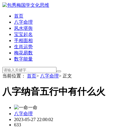
首页
八字命理
风水堪舆
宝宝起名
手相面相
生肖运势
梅花易数
数字能量
当前位置：
首页
>
八字命理
> 正文
八字纳音五行中有什么火
一命
八字命理
2023-05-27 22:00:02
633