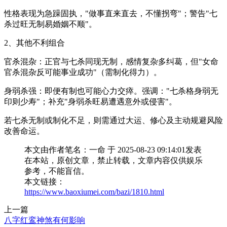
性格表现为急躁固执，"做事直来直去，不懂拐弯"；警告"七
杀过旺无制易婚姻不顺"。
2、其他不利组合
官杀混杂：正官与七杀同现无制，感情复杂多纠葛，但"女命
官杀混杂反可能事业成功"（需制化得力）。
身弱杀强：即便有制也可能心力交瘁。强调："七杀格身弱无
印则少寿"；补充"身弱杀旺易遭遇意外或侵害"。
若七杀无制或制化不足，则需通过大运、修心及主动规避风险
改善命运。
本文由作者笔名：一命 于 2025-08-23 09:14:01发表
在本站，原创文章，禁止转载，文章内容仅供娱乐
参考，不能盲信。
本文链接：
https://www.baoxiumei.com/bazi/1810.html
上一篇
八字红鸾神煞有何影响