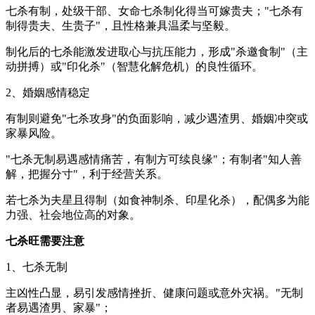
七杀有制，处级干部、女命七杀制化得当可嫁贵夫；"七杀有
制得贵夫、生贵子"，且性格兼具温柔与坚毅。
制化后的七杀能激发进取心与抗压能力，形成"杀邀食制"（主
动拼搏）或"印化杀"（智慧化解危机）的良性循环。
2、婚姻感情稳定
有制则避免"七杀攻身"的负面影响，减少遇渣男、婚姻冲突或
家暴风险。
"七杀无制易遇感情痛苦，有制方可续良缘"；有制者"知人善
解，把握分寸"，利于经营关系。
若七杀为夫星且得制（如食神制杀、印星化杀），配偶多为能
力强、社会地位高的对象。
七杀旺需要注意
1、七杀无制
主凶性凸显，易引发感情挫折、健康问题或意外灾祸。"无制
者易遇渣男、家暴"；