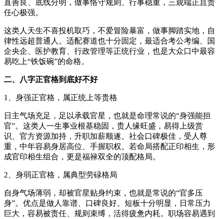
直善良、底线分明，做事恪守规则、行事稳重，三观端正且责
任心极强。
这类人天生不喜投机取巧，不爱冒险暴富，做事脚踏实地，自
律性远超普通人。适配赛道也十分固定，最适合考公考编、国
企央企、医护教育、行政管理等正统行业，也是大众口中最容
易吃上“铁饭碗”的命格。
二、八字正官格到底好不好
1、身强正官格，属正统上等贵格
日主气场充足，足以承载官星，也就是命理常说的“身强能担
官”。这类人一生事业根基稳固，贵人缘旺盛，易得上级赏
识、官方资源加持，升职加薪顺遂。社会口碑极佳，受人尊
重，中年容易身居高位、手握职权。若命局搭配正印相生，形
成官印相生组合，更是福禄双全的顶配格局。
2、身弱正官格，属典型劳碌格局
自身气场薄弱，却被官星贴身约束，也就是常说的“官多压
身”。优点是做人靠谱、口碑良好。短板十分明显，日常压力
巨大，容易被责任、规则束缚，活得疲惫内耗。职场容易遇到