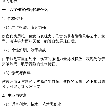
官为用神。
一、八字伤官伤尽代表什么
1、性格特征
（1）才华横溢、表达力强
伤官代表思维、创意与表现力，伤官伤尽者往往具备艺术、文
学、演讲等方面的天赋，能够自如展现自我。
（2）个性鲜明、敢于挑战
由于缺乏官星的约束，伤官的激进力量得以释放，表现为敢于
突破常规、敢于冒险的性格特征。
（3）傲气与自尊
伤官旺而无官制约，容易产生自负、傲慢的倾向，若不加以调
和，可能导致人际冲突。
2、事业与财富
（1）适合创意、技术、艺术类职业