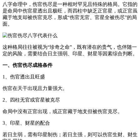
八字命理中，伤官伤尽是一种相对罕见且特殊的格局。它指的
是命局中伤官星透出且极旺，而四柱中缺乏正官星，或正官虽
藏于地支却被伤官克尽，形成“伤官无官、官星全被伤尽”的局
面。
这种格局往往被视为“珍奇之命”，既有潜在的贵气，也伴随一
定的风险，需要结合日主强弱、印星、财星等因素综合判断。
一、伤官伤尽成格条件
1、伤官透出且旺盛
伤官在天干出现且力量强大。
2、四柱无官或官星被克尽
命局中没有正官出现，或正官藏于地支但被伤官克尽。
3、印星、财星的配合
若日主弱，需有印星制伤；若日主强，则可以伤官生财、财生