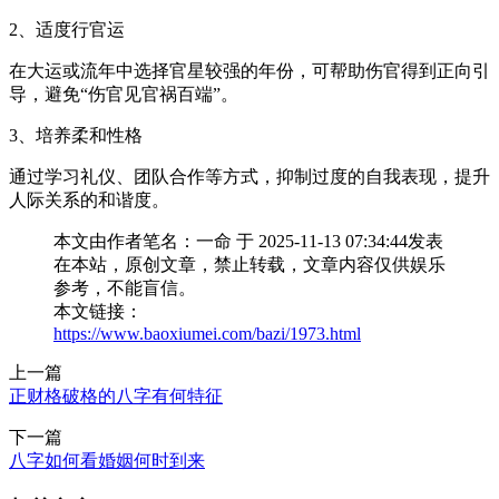
2、适度行官运
在大运或流年中选择官星较强的年份，可帮助伤官得到正向引
导，避免“伤官见官祸百端”。
3、培养柔和性格
通过学习礼仪、团队合作等方式，抑制过度的自我表现，提升
人际关系的和谐度。
本文由作者笔名：一命 于 2025-11-13 07:34:44发表
在本站，原创文章，禁止转载，文章内容仅供娱乐
参考，不能盲信。
本文链接：
https://www.baoxiumei.com/bazi/1973.html
上一篇
正财格破格的八字有何特征
下一篇
八字如何看婚姻何时到来