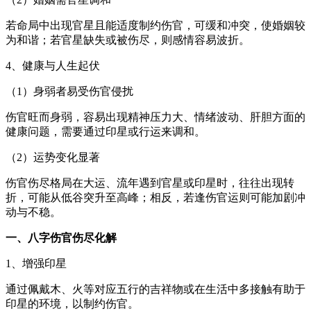
若命局中出现官星且能适度制约伤官，可缓和冲突，使婚姻较
为和谐；若官星缺失或被伤尽，则感情容易波折。
4、健康与人生起伏
（1）身弱者易受伤官侵扰
伤官旺而身弱，容易出现精神压力大、情绪波动、肝胆方面的
健康问题，需要通过印星或行运来调和。
（2）运势变化显著
伤官伤尽格局在大运、流年遇到官星或印星时，往往出现转
折，可能从低谷突升至高峰；相反，若逢伤官运则可能加剧冲
动与不稳。
一、八字伤官伤尽化解
1、增强印星
通过佩戴木、火等对应五行的吉祥物或在生活中多接触有助于
印星的环境，以制约伤官。