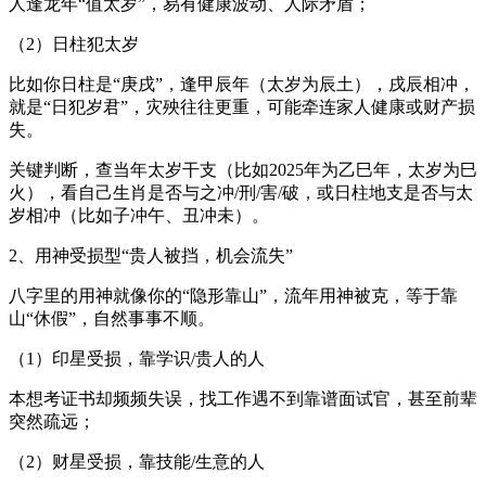
人逢龙年“值太岁”，易有健康波动、人际矛盾；
（2）日柱犯太岁
比如你日柱是“庚戌”，逢甲辰年（太岁为辰土），戌辰相冲，
就是“日犯岁君”，灾殃往往更重，可能牵连家人健康或财产损
失。
关键判断，查当年太岁干支（比如2025年为乙巳年，太岁为巳
火），看自己生肖是否与之冲/刑/害/破，或日柱地支是否与太
岁相冲（比如子冲午、丑冲未）。
2、用神受损型“贵人被挡，机会流失”
八字里的用神就像你的“隐形靠山”，流年用神被克，等于靠
山“休假”，自然事事不顺。
（1）印星受损，靠学识/贵人的人
本想考证书却频频失误，找工作遇不到靠谱面试官，甚至前辈
突然疏远；
（2）财星受损，靠技能/生意的人