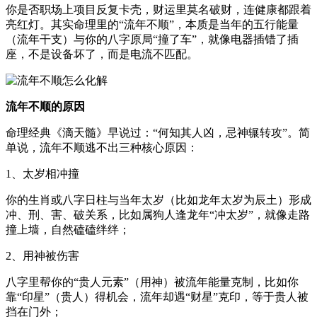
你是否职场上项目反复卡壳，财运里莫名破财，连健康都跟着
亮红灯。其实命理里的“流年不顺”，本质是当年的五行能量
（流年干支）与你的八字原局“撞了车”，就像电器插错了插
座，不是设备坏了，而是电流不匹配。
流年不顺的原因
命理经典《滴天髓》早说过：“何知其人凶，忌神辗转攻”。简
单说，流年不顺逃不出三种核心原因：
1、太岁相冲撞
你的生肖或八字日柱与当年太岁（比如龙年太岁为辰土）形成
冲、刑、害、破关系，比如属狗人逢龙年“冲太岁”，就像走路
撞上墙，自然磕磕绊绊；
2、用神被伤害
八字里帮你的“贵人元素”（用神）被流年能量克制，比如你
靠“印星”（贵人）得机会，流年却遇“财星”克印，等于贵人被
挡在门外；