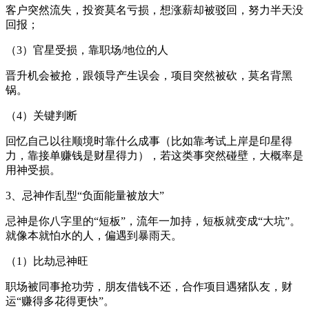
客户突然流失，投资莫名亏损，想涨薪却被驳回，努力半天没
回报；
（3）官星受损，靠职场/地位的人
晋升机会被抢，跟领导产生误会，项目突然被砍，莫名背黑
锅。
（4）关键判断
回忆自己以往顺境时靠什么成事（比如靠考试上岸是印星得
力，靠接单赚钱是财星得力），若这类事突然碰壁，大概率是
用神受损。
3、忌神作乱型“负面能量被放大”
忌神是你八字里的“短板”，流年一加持，短板就变成“大坑”。
就像本就怕水的人，偏遇到暴雨天。
（1）比劫忌神旺
职场被同事抢功劳，朋友借钱不还，合作项目遇猪队友，财
运“赚得多花得更快”。