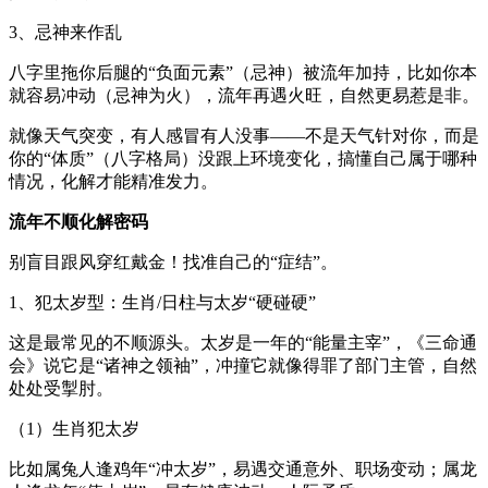
3、忌神来作乱
八字里拖你后腿的“负面元素”（忌神）被流年加持，比如你本
就容易冲动（忌神为火），流年再遇火旺，自然更易惹是非。
就像天气突变，有人感冒有人没事——不是天气针对你，而是
你的“体质”（八字格局）没跟上环境变化，搞懂自己属于哪种
情况，化解才能精准发力。
流年不顺化解密码
别盲目跟风穿红戴金！找准自己的“症结”。
1、犯太岁型：生肖/日柱与太岁“硬碰硬”
这是最常见的不顺源头。太岁是一年的“能量主宰”，《三命通
会》说它是“诸神之领袖”，冲撞它就像得罪了部门主管，自然
处处受掣肘。
（1）生肖犯太岁
比如属兔人逢鸡年“冲太岁”，易遇交通意外、职场变动；属龙