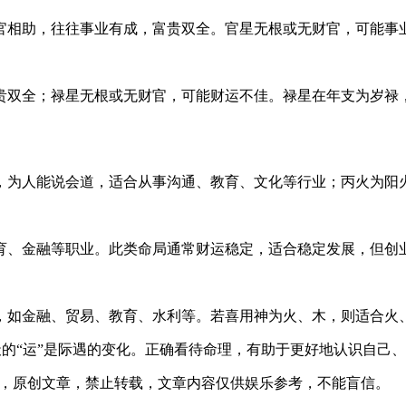
官相助，往往事业有成，富贵双全。官星无根或无财官，可能事
贵双全；禄星无根或无财官，可能财运不佳。禄星在年支为岁禄
，为人能说会道，适合从事沟通、教育、文化等行业；丙火为阳
育、金融等职业。此类命局通常财运稳定，适合稳定发展，但创
，如金融、贸易、教育、水利等。若喜用神为火、木，则适合火
后天的“运”是际遇的变化。正确看待命理，有助于更好地认识自己
14发表在本站，原创文章，禁止转载，文章内容仅供娱乐参考，不能盲信。