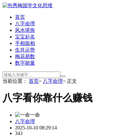
首页
八字命理
风水堪舆
宝宝起名
手相面相
生肖运势
梅花易数
数字能量
当前位置：
首页
>
八字命理
> 正文
八字看你靠什么赚钱
一命
八字命理
2025-10-10 08:29:14
343