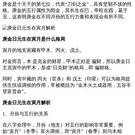
庚金是十天干的第七位，代表“刀剑之金”，具有坚韧不拔的性
格。庚金的五行属性为阳金，其长生在巳，帝旺在酉，墓于
丑，这表明庚金在不同月份的五行力量和表现会有所不同。
庚金日元生在寅月是什么格局
寅月的地支寅藏有甲木、丙火、戊土。
对金而言，木 是克金的财星，甲木正好是 偏财，所以庚金日
主克寅中的甲木，形成“日克财”的格局，即 偏财格。
同时，寅中藏的 丙火（官杀）和 戊土（印星）可以为格局提
供生扶或调候的作用，常被概括为 “金木火土成器用，五谷丰
登富贵命”。
庚金日元生在寅月解析
1、月份与五行的关系
在八字命理中，月份（地支）对五行的影响非常重要。例
如“亥月”（冬季）喜火调候，而“寅月”（春季）则与木相