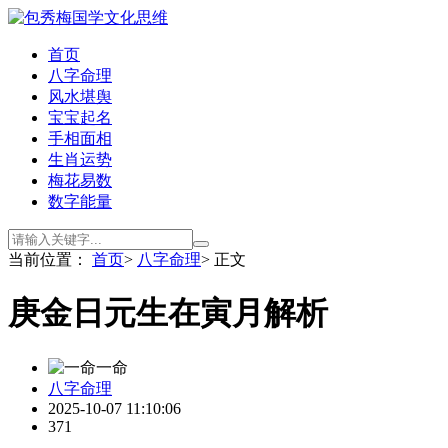
首页
八字命理
风水堪舆
宝宝起名
手相面相
生肖运势
梅花易数
数字能量
当前位置：
首页
>
八字命理
> 正文
庚金日元生在寅月解析
一命
八字命理
2025-10-07 11:10:06
371