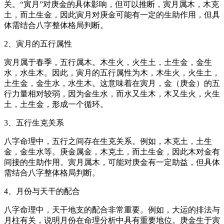
关。“寅月”对庚金的具体影响，但可以推断，寅月属木，木克
土，而土生金，因此寅月对庚金可能有一定的生助作用，但具
体需结合八字整体格局判断。
2、寅月的五行属性
寅月属于春季，五行属木。木生火，火生土，土生金，金生
水，水生木。因此，寅月的五行属性为木，木生火，火生土，
土生金，金生水，水生木。这意味着在寅月，金（庚金）的五
行力量相对较弱，因为金生水，而水又生木，木又生火，火生
土，土生金，形成一个循环。
3、五行生克关系
八字命理中，五行之间存在生克关系。例如，木克土，土生
金，金生水等。庚金属金，木克土，而土生金，因此木对金有
间接的生助作用。寅月属木，可能对庚金有一定助益，但具体
需结合八字整体格局判断。
4、月份与天干的配合
八字命理中，天干地支的配合非常重要。例如，大运的排法与
月柱有关，说明月份在命理分析中具有重要地位。庚金生于寅