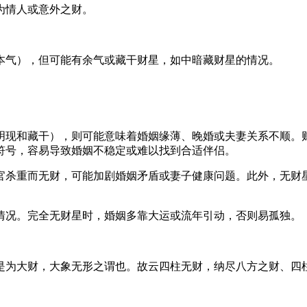
为情人或意外之财。
本气），但可能有余气或藏干财星，如中暗藏财星的情况。
明现和藏干），则可能意味着婚姻缘薄、晚婚或夫妻关系不顺。
符号，容易导致婚姻不稳定或难以找到合适伴侣。
官杀重而无财，可能加剧婚姻矛盾或妻子健康问题。此外，无财
情况。完全无财星时，婚姻多靠大运或流年引动，否则易孤独。
是为大财，大象无形之谓也。故云四柱无财，纳尽八方之财、四