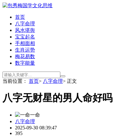
首页
八字命理
风水堪舆
宝宝起名
手相面相
生肖运势
梅花易数
数字能量
当前位置：
首页
>
八字命理
> 正文
八字无财星的男人命好吗
一命
八字命理
2025-09-30 08:39:47
395