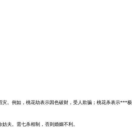
灾。例如，桃花劫表示因色破财，受人欺骗；桃花杀表示***
命妨夫。需七杀相制，否则婚姻不利。