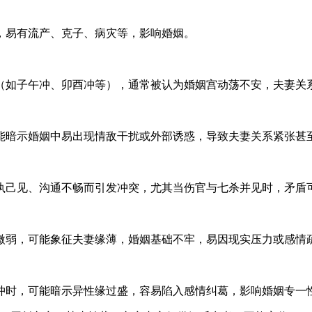
，易有流产、克子、病灾等，影响婚姻。
如子午冲、卯酉冲等），通常被认为婚姻宫动荡不安，夫妻关系难
暗示婚姻中易出现情敌干扰或外部诱惑，导致夫妻关系紧张甚至破裂
己见、沟通不畅而引发冲突，尤其当伤官与七杀并见时，矛盾可能加
弱，可能象征夫妻缘薄，婚姻基础不牢，易因现实压力或感情疏离而
，可能暗示异性缘过盛，容易陷入感情纠葛，影响婚姻专一性[[