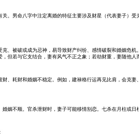
有关。男命八字中注定离婚的特征主要涉及财星（代表妻子）受
受克、被破或成为忌神，易导致财产纠纷、感情破裂和婚姻危机
爱，但若与它支结合，妻有风气不正之象；若劫财重，妻随他人
破财、耗财和婚姻不稳定。例如，建禄格行运再见比肩，会克妻
、婚姻不顺。官杀泄财时，妻子可能移情别恋。七杀在月柱或日
：