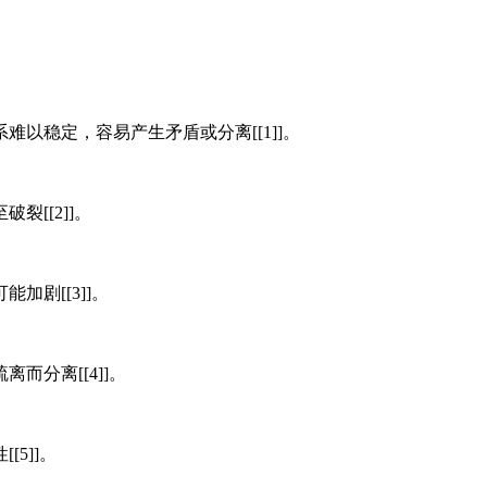
以稳定，容易产生矛盾或分离[[1]]。
[[2]]。
剧[[3]]。
分离[[4]]。
5]]。