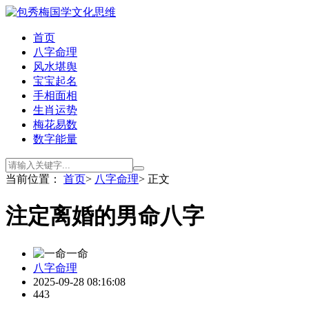
首页
八字命理
风水堪舆
宝宝起名
手相面相
生肖运势
梅花易数
数字能量
当前位置：
首页
>
八字命理
> 正文
注定离婚的男命八字
一命
八字命理
2025-09-28 08:16:08
443