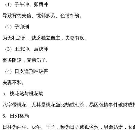
（1）子午冲、卯酉冲
导致背约失信、忧郁多劳、色情纠纷。
（2）子卯刑
为无礼之刑，缺乏独立自主，夫妻有疾。
（3）丑未冲、辰戌冲
事多阻逆，克亲伤子。
（4）日支逢刑冲破害
夫妻不和。
5、桃花煞与桃花劫
八字带桃花，尤其是桃花坐比劫或七杀，易因色情事件破财或招
6、日刃格局
日柱为丙午、戊午、壬子，称为日刃或孤鸾煞，男命妨妻，女