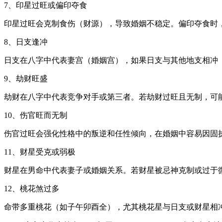
7、印星过旺或偏印夺食
印星过旺会克制食伤（财源），导致婚姻不稳定。偏印夺食时
8、日支逢冲
日支在八字中代表妻宫（婚姻宫），如果日支与其他地支相冲（
9、劫财旺盛
劫财在八字中代表竞争对手或第三者。若劫财过旺且无制，可能
10、伤官旺而无制
伤官过旺会强化性格中的叛逆和任性倾向，在婚姻中容易因固执
11、财星受克或弱极
财星在男命中代表妻子或婚姻关系。若财星被忌神克制或过于微
12、桃花煞过多
命带多重桃花（如子午卯酉全），尤其桃花星与日支或财星相冲时