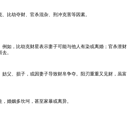
克、比劫夺财、官杀混杂、刑冲克害等因素。
。例如，比劫克财星表示妻子可能与他人有染或离婚；官杀泄财
而去。
、妨父、损子，或因妻子导致财帛争夺。阳刃重重又见财，虽富
柱，婚姻多坎坷，甚至家暴或离异。