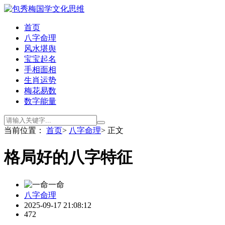
首页
八字命理
风水堪舆
宝宝起名
手相面相
生肖运势
梅花易数
数字能量
当前位置：
首页
>
八字命理
> 正文
格局好的八字特征
一命
八字命理
2025-09-17 21:08:12
472