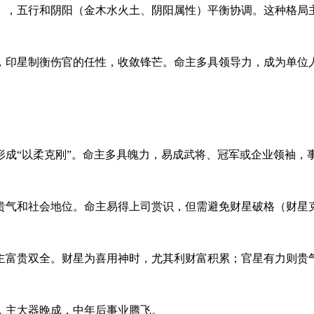
），五行和阴阳（金木水火土、阴阳属性）平衡协调。这种格局
，印星制衡伤官的任性，收敛锋芒。命主多具领导力，成为单位
成“以柔克刚”。命主多具魄力，易成武将、冠军或企业领袖，
贵气和社会地位。命主易得上司赏识，但需避免财星破格（财星
主富贵双全。财星为喜用神时，尤其利财富积累；官星有力则贵
，主大器晚成，中年后事业腾飞。