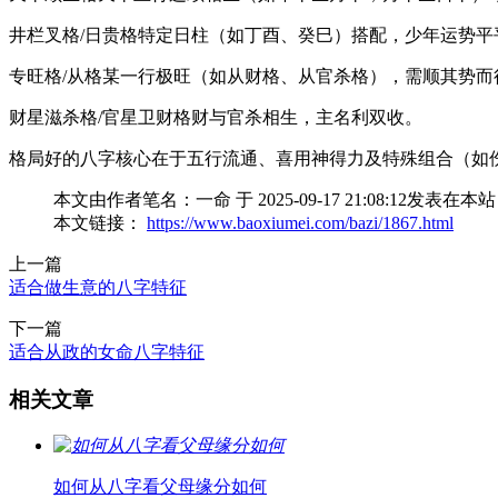
井栏叉格/日贵格特定日柱（如丁酉、癸巳）搭配，少年运势平
专旺格/从格某一行极旺（如从财格、从官杀格），需顺其势而
财星滋杀格/官星卫财格财与官杀相生，主名利双收。
格局好的八字核心在于五行流通、喜用神得力及特殊组合（如
本文由作者笔名：一命 于 2025-09-17 21:08:
本文链接：
https://www.baoxiumei.com/bazi/1867.html
上一篇
适合做生意的八字特征
下一篇
适合从政的女命八字特征
相关文章
如何从八字看父母缘分如何