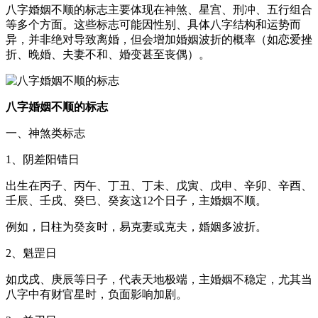
八字婚姻不顺的标志主要体现在神煞、星宫、刑冲、五行组合
等多个方面。这些标志可能因性别、具体八字结构和运势而
异，并非绝对导致离婚，但会增加婚姻波折的概率（如恋爱挫
折、晚婚、夫妻不和、婚变甚至丧偶）。
八字婚姻不顺的标志
一、神煞类标志
1、阴差阳错日
出生在丙子、丙午、丁丑、丁未、戊寅、戊申、辛卯、辛酉、
壬辰、壬戌、癸巳、癸亥这12个日子，主婚姻不顺。
例如，日柱为癸亥时，易克妻或克夫，婚姻多波折。
2、魁罡日
如戊戌、庚辰等日子，代表天地极端，主婚姻不稳定，尤其当
八字中有财官星时，负面影响加剧。