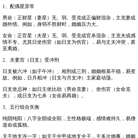
1、配偶星异常
男命：正财星（妻星）无、弱、受克或正偏财混杂，主克妻或
婚外情。例如，身弱不胜财时，婚姻压力大。
女命：正官星（夫星）无、弱、受克或官杀混杂，主克夫或感
情不专。尤其日坐伤官（如日支为伤官），易与丈夫冲突，甚
至离婚。
2、夫妻宫（日支）受冲刑
日支被六冲（如子午冲）、相刑或三刑，婚姻根基不稳，易变
故。例如，日月相冲（日支与月支冲）主家庭动荡。
日支坐忌神：如日主坐比劫（男命克妻）、坐伤官（女命克
夫），或日支为七杀（女命易再婚）。
3、五行组合失衡
纯阴纯阳：八字全阴或全阳，主性格极端，感情难持久，易僧
道命或孤独。
天干地支连一字：如天干全甲或地支全子，主多次婚事，婚姻