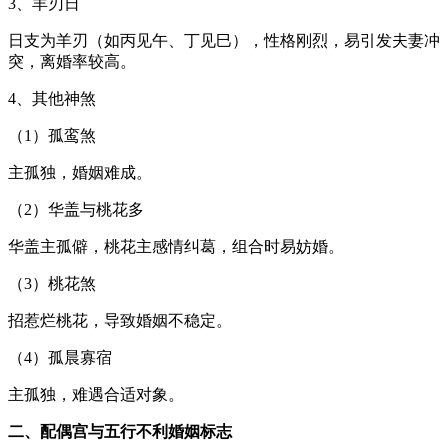
3、羊刃日
日支为羊刃（如丙见午、丁见巳），性格刚烈，易引发夫妻冲
突，离婚率较高。
4、其他神煞
（1）孤鸾煞
主孤独，婚姻难成。
（2）华盖与桃花多
华盖主孤僻，桃花主感情纠葛，组合时易妨婚。
（3）桃花煞
招惹烂桃花，导致婚姻不稳定。
（4）孤晨寡宿
主孤独，难遇合适对象。
二、配偶宫与五行不利婚姻标志