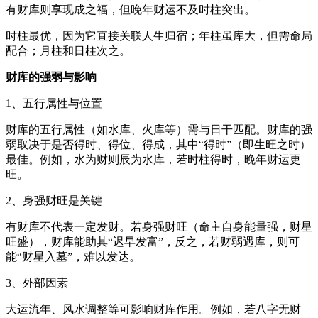
有财库则享现成之福，但晚年财运不及时柱突出。
时柱最优，因为它直接关联人生归宿；年柱虽库大，但需命局
配合；月柱和日柱次之。
财库的强弱与影响
1、五行属性与位置
财库的五行属性（如水库、火库等）需与日干匹配。财库的强
弱取决于是否得时、得位、得成，其中“得时”（即生旺之时）
最佳。例如，水为财则辰为水库，若时柱得时，晚年财运更
旺。
2、身强财旺是关键
有财库不代表一定发财。若身强财旺（命主自身能量强，财星
旺盛），财库能助其“迟早发富”，反之，若财弱遇库，则可
能“财星入墓”，难以发达。
3、外部因素
大运流年、风水调整等可影响财库作用。例如，若八字无财