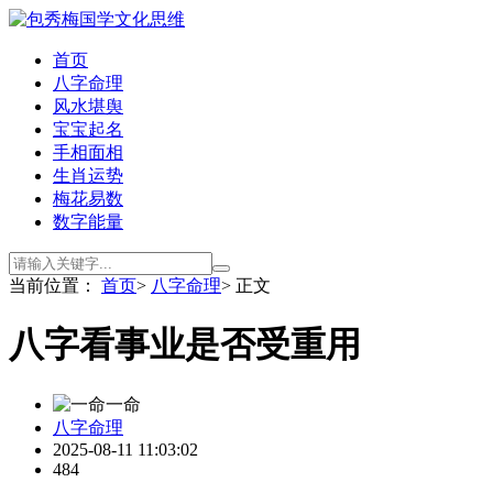
首页
八字命理
风水堪舆
宝宝起名
手相面相
生肖运势
梅花易数
数字能量
当前位置：
首页
>
八字命理
> 正文
八字看事业是否受重用
一命
八字命理
2025-08-11 11:03:02
484