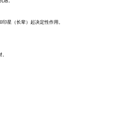
机遇。
和印星（长辈）起决定性作用。
财。