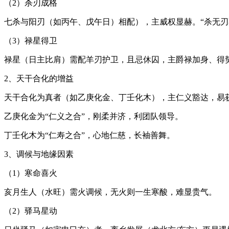
（2）杀刃成格
七杀与阳刃（如丙午、戊午日）相配），主威权显赫。“杀无刃
（3）禄星得卫
禄星（日主比肩）需配羊刃护卫，且忌休囚，主爵禄加身、得
2、天干合化的增益
天干合化为真者（如乙庚化金、丁壬化木），主仁义豁达，易
乙庚化金为“仁义之合”，刚柔并济，利团队领导。
丁壬化木为“仁寿之合”，心地仁慈，长袖善舞。
3、调候与地缘因素
（1）寒命喜火
亥月生人（水旺）需火调候，无火则一生寒酸，难显贵气。
（2）驿马星动