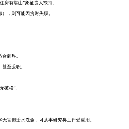
住房有靠山”象征贵人扶持。
印），则可能因贪财失职。
适合商界。
，甚至丢职。
无破格”。
字无官但壬水洗金，可从事研究类工作受重用。