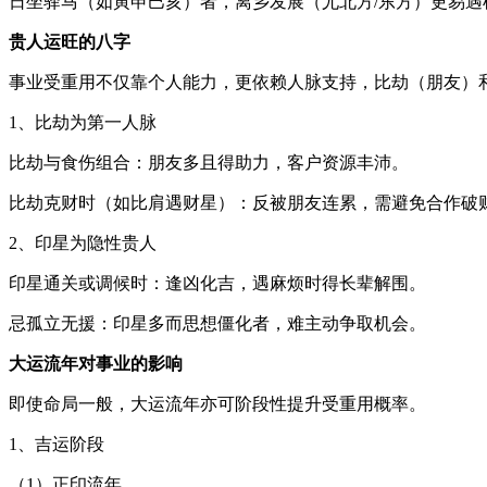
日坐驿马（如寅申巳亥）者，离乡发展（尤北方/东方）更易遇
贵人运旺的八字
事业受重用不仅靠个人能力，更依赖人脉支持，比劫（朋友）
1、比劫为第一人脉
比劫与食伤组合：朋友多且得助力，客户资源丰沛。
比劫克财时（如比肩遇财星）：反被朋友连累，需避免合作破
2、印星为隐性贵人
印星通关或调候时：逢凶化吉，遇麻烦时得长辈解围。
忌孤立无援：印星多而思想僵化者，难主动争取机会。
大运流年对事业的影响
即使命局一般，大运流年亦可阶段性提升受重用概率。
1、吉运阶段
（1）正印流年