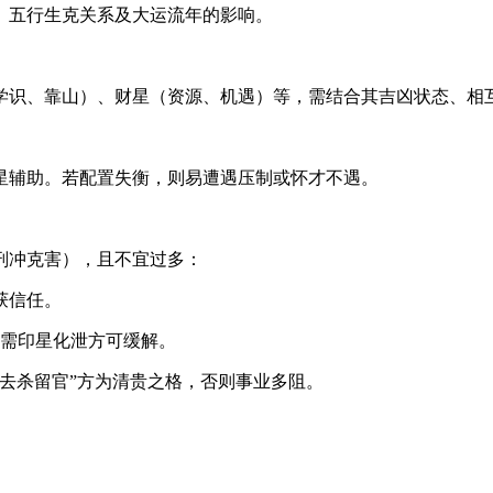
、五行生克关系及大运流年的影响。
学识、靠山）、财星（资源、机遇）等，需结合其吉凶状态、相
星辅助。若配置失衡，则易遭遇压制或怀才不遇。
刑冲克害），且不宜过多：
获信任。
，需印星化泄方可缓解。
去杀留官”方为清贵之格，否则事业多阻。