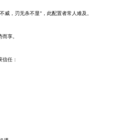
不威，刃无杀不显”，此配置者常人难及。
势而享。
获信任：