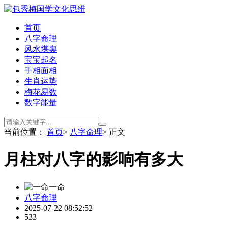
首页
八字命理
风水堪舆
宝宝起名
手相面相
生肖运势
梅花易数
数字能量
当前位置：
首页
>
八字命理
> 正文
月柱对八字的影响有多大
一命
八字命理
2025-07-22 08:52:52
533