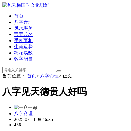
首页
八字命理
风水堪舆
宝宝起名
手相面相
生肖运势
梅花易数
数字能量
当前位置：
首页
>
八字命理
> 正文
八字见天德贵人好吗
一命
八字命理
2025-07-11 08:46:36
456