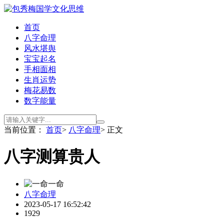
首页
八字命理
风水堪舆
宝宝起名
手相面相
生肖运势
梅花易数
数字能量
当前位置：
首页
>
八字命理
> 正文
八字测算贵人
一命
八字命理
2023-05-17 16:52:42
1929