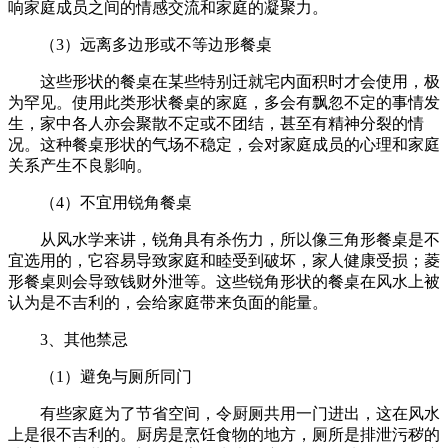
响家庭成员之间的情感交流和家庭的凝聚力。
（3）远离多边形或不等边形餐桌
这些形状的餐桌在某些特别迁就宅内面积时才会使用，极
为罕见。使用此类形状餐桌的家庭，多会有飘忽不定的事情发
生，家中各人亦会聚散不定或不团结，甚至有精神分裂的情
况。这种餐桌形状的气场不稳定，会对家庭成员的心理和家庭
关系产生不良影响。
（4）不宜用锐角餐桌
从风水学来讲，锐角具有杀伤力，所以像三角形餐桌是不
宜选用的，它容易导致家庭和睦受到破坏，家人健康受损；菱
形餐桌则会导致钱财外泄等。这些锐角形状的餐桌在风水上被
认为是不吉利的，会给家庭带来负面的能量。
3、其他禁忌
（1）避免与厕所同门
有些家庭为了节省空间，令厨厕共用一门进出，这在风水
上是很不吉利的。厨房是烹饪食物的地方，厕所是排泄污秽的