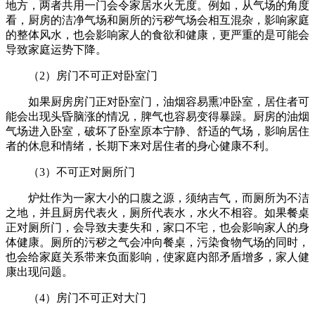
地方，两者共用一门会令家居水火无度。例如，从气场的角度
看，厨房的洁净气场和厕所的污秽气场会相互混杂，影响家庭
的整体风水，也会影响家人的食欲和健康，更严重的是可能会
导致家庭运势下降。
（2）房门不可正对卧室门
如果厨房房门正对卧室门，油烟容易熏冲卧室，居住者可
能会出现头昏脑涨的情况，脾气也容易变得暴躁。厨房的油烟
气场进入卧室，破坏了卧室原本宁静、舒适的气场，影响居住
者的休息和情绪，长期下来对居住者的身心健康不利。
（3）不可正对厕所门
炉灶作为一家大小的口腹之源，须纳吉气，而厕所为不洁
之地，并且厨房代表火，厕所代表水，水火不相容。如果餐桌
正对厕所门，会导致夫妻失和，家口不宅，也会影响家人的身
体健康。厕所的污秽之气会冲向餐桌，污染食物气场的同时，
也会给家庭关系带来负面影响，使家庭内部矛盾增多，家人健
康出现问题。
（4）房门不可正对大门