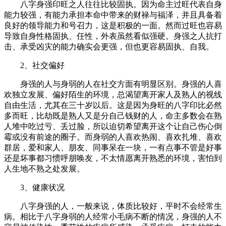
八字身强印旺之人往往比较固执。因为命主过旺代表自身
能力较强，有能力承担本命中带来的财禄与福泽，并且具备着
良好的领导能力和号召力，这是积极的一面。然而过旺也容易
导致自身性格固执、任性，外表虽然看似强硬。身强之人抗打
击、承受凶灾的能力确实会更强，但也更容易固执、自我。
2、社交偏好
身强的人与身弱的人在社交方面有明显区别。身强的人喜
欢独立发展、偏好陌生的环境，总渴望离开家人及熟人的视线
自由生活，尤其在三十岁以后。这是因为身旺的八字印比必然
多而旺，比劫既是熟人又是分自己钱财的人，命主多数会在熟
人堆中吃过亏、丢过脸，所以迫切希望离开这个让自己伤心倒
霉或没有前途的圈子。而身弱的人喜欢热闹、喜欢扎堆、喜欢
群居，爱和家人、朋友、同事呆在一块，一有点事不管是好事
还是坏事都习惯呼朋唤友，不太情愿离开熟悉的环境，害怕到
人生地不熟之处发展。
3、健康状况
八字身强的人，一般来说，体质比较好，平时不会经常生
病。相比于八字身弱的人经常小毛病不断的情况，身强的人不