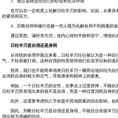
3、通过选择适合自己的职业和生活环境
也可以在一定程度上化解日柱羊刃的影响。比如，从事具
的紧张和压力。
4、宗教信仰和修行也被一些人视为化解命局不利因素的
通过冥想、诵经等方式，使内心得到平静和安宁，增强自
日柱羊刃是自强还是身弱
从传统的命理学观点来看，日柱羊刃往往被认为是一种自
气，不轻易被打倒。这种自强的特质使得他们在追求目标的道
然而，我们也不能简单地将日柱羊刃一概而论地归结为自
会消耗自身的精力和元气，导致身体和精神上的疲惫。
例如，一个日柱羊刃的女性，在事业上过度拼搏，不顾自
日柱羊刃所表现出来的就不是自强，而是一种过度消耗自身的
此外，还需要考虑到八字命盘中其他因素的综合影响。如
因此，判断日柱羊刃是自强还是身弱，不能仅仅依据羊刃
得出较为准确的结论。