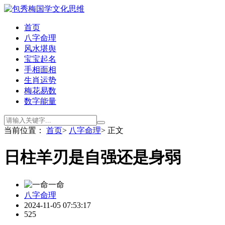
首页
八字命理
风水堪舆
宝宝起名
手相面相
生肖运势
梅花易数
数字能量
当前位置：
首页
>
八字命理
> 正文
​日柱羊刃是自强还是身弱
一命
八字命理
2024-11-05 07:53:17
525